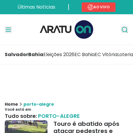
Últimas Notícias
AO VIVO
Salvador
Bahia
Eleições 2026
EC Bahia
EC Vitória
Loteri
Home
porto-alegre
Você está em
Tudo sobre:
PORTO-ALEGRE
Touro é abatido após
atacar pedestres e