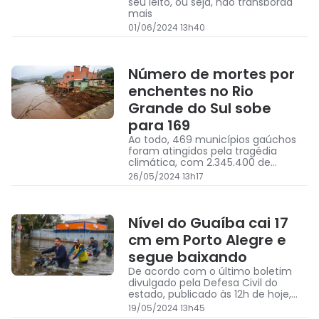
seu leito, ou seja, não transborda
mais
01/06/2024 13h40
Número de mortes por
enchentes no Rio
Grande do Sul sobe
para 169
Ao todo, 469 municípios gaúchos
foram atingidos pela tragédia
climática, com 2.345.400 de
pessoas afetadas
26/05/2024 13h17
Nível do Guaíba cai 17
cm em Porto Alegre e
segue baixando
De acordo com o último boletim
divulgado pela Defesa Civil do
estado, publicado às 12h de hoje,
155 pessoas morreram por causa
19/05/2024 13h45
das fortes chuvas que assolam o