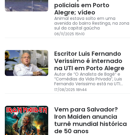
policiais em Porto
Alegre; vídeo
Animal estava solto em uma
avenida do bairro Restinga, na zona
sul da capital gaúcha
06/11/2025 15h10
Escritor Luis Fernando
Verissimo é internado
na UTI em Porto Alegre
Autor de “O Analista de Bagé” e
“Comédias da Vida Privada”, Luis
Fernando Verissimo está na UTI
para tratar uma pneumonia
17/08/2025 18h44
Vem para Salvador?
Iron Maiden anuncia
turnê mundial histórica
de 50 anos