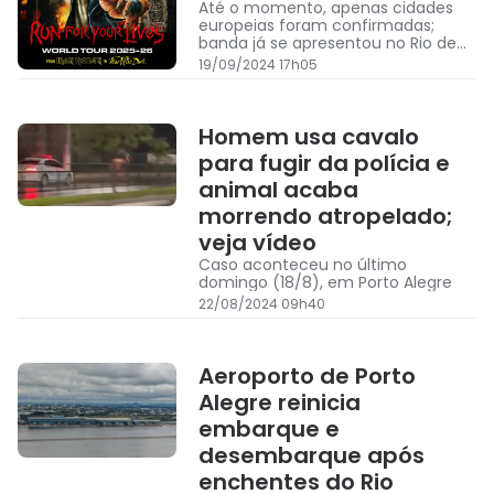
Até o momento, apenas cidades
europeias foram confirmadas;
banda já se apresentou no Rio de
Janeiro, São Paulo, Fortaleza, Recife
19/09/2024 17h05
e Belo Horizonte
Homem usa cavalo
para fugir da polícia e
animal acaba
morrendo atropelado;
veja vídeo
Caso aconteceu no último
domingo (18/8), em Porto Alegre
22/08/2024 09h40
Aeroporto de Porto
Alegre reinicia
embarque e
desembarque após
enchentes do Rio