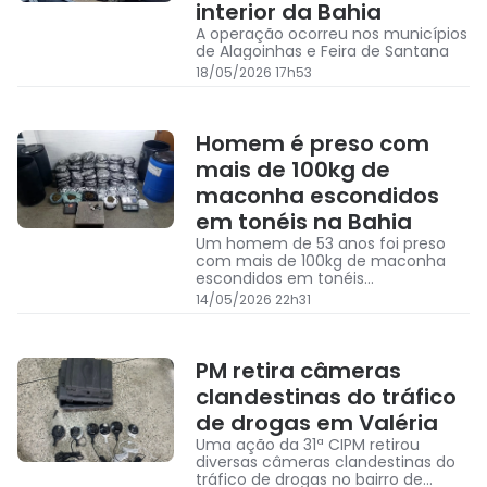
interior da Bahia
A operação ocorreu nos municípios
de Alagoinhas e Feira de Santana
18/05/2026 17h53
Homem é preso com
mais de 100kg de
maconha escondidos
em tonéis na Bahia
Um homem de 53 anos foi preso
com mais de 100kg de maconha
escondidos em tonéis
transportados numa caminhonete,
14/05/2026 22h31
em Feira de Santana
PM retira câmeras
clandestinas do tráfico
de drogas em Valéria
Uma ação da 31ª CIPM retirou
diversas câmeras clandestinas do
tráfico de drogas no bairro de