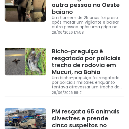
outra pessoa no Oeste
baiano
Um homem de 25 anos foi preso
após matar um vigilante e balear
outra pessoa após uma griga no
município de São Desidério, no
28/06/2026 17h58
Oeste baiano
Bicho-preguiça é
resgatado por policiais
trecho de rodovia em
Mucuri, na Bahia
Um bicho-preguiça foi resgatado
por policiais militares enquanto
tentava atravessar um trecho da
rodovia BA-698, em Mucuri, cidade
28/06/2026 16h21
do Extremo Sul da Bahia
PM resgata 65 animais
silvestres e prende
cinco suspeitos no