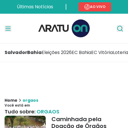
Últimas Notícias
AO VIVO
Salvador
Bahia
Eleições 2026
EC Bahia
EC Vitória
Loteri
Home
orgaos
Você está em
Tudo sobre:
ORGAOS
Caminhada pela
Doação de Órgãos