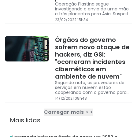
Operação Plastina segue
investigando o envio de uma mão
e três placentas para Ásia. Suspeito
era professor da Universidade do
23/02/2022 15h34
Estado do Amazonas
Órgãos do governo
sofrem novo ataque de
hackers, diz GSI;
"ocorreram incidentes
cibernéticos em
ambiente de nuvem"
Segundo nota, os provedores de
serviços em nuvem estão
cooperando com o governo para
resolver o problema e que o
14/12/2021 08h48
governo está atuando de forma
coordenada para a retomada dos
Carregar mais > >
serviços.
Mais lidas