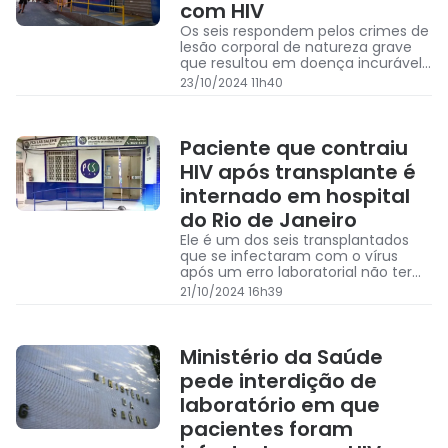
com HIV
Os seis respondem pelos crimes de
lesão corporal de natureza grave
que resultou em doença incurável,
organização criminosa e falsidade
23/10/2024 11h40
ideológica
Paciente que contraiu
HIV após transplante é
internado em hospital
do Rio de Janeiro
Ele é um dos seis transplantados
que se infectaram com o vírus
após um erro laboratorial não ter
acusado a presença do HIV nos
21/10/2024 16h39
órgãos
Ministério da Saúde
pede interdição de
laboratório em que
pacientes foram