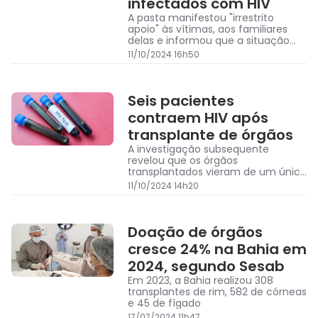
infectados com HIV
A pasta manifestou "irrestrito
apoio" às vítimas, aos familiares
delas e informou que a situação
está sendo tratada com "extrema
11/10/2024 16h50
seriedade"
Seis pacientes
contraem HIV após
transplante de órgãos
A investigação subsequente
revelou que os órgãos
transplantados vieram de um único
doador
11/10/2024 14h20
Doação de órgãos
cresce 24% na Bahia em
2024, segundo Sesab
Em 2023, a Bahia realizou 308
transplantes de rim, 582 de córneas
e 45 de fígado
17/07/2024 11h47