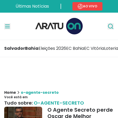
Últimas Notícias
AO VIVO
Salvador
Bahia
Eleições 2026
EC Bahia
EC Vitória
Loteri
Home
o-agente-secreto
Você está em
Tudo sobre:
O-AGENTE-SECRETO
O Agente Secreto perde
Oscar de Melhor