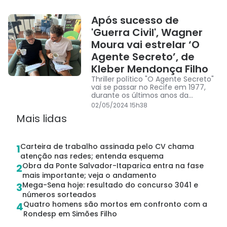
Após sucesso de
'Guerra Civil', Wagner
Moura vai estrelar ‘O
Agente Secreto’, de
Kleber Mendonça Filho
Thriller político "O Agente Secreto"
vai se passar no Recife em 1977,
durante os últimos anos da
Ditadura Militar
02/05/2024 15h38
Mais lidas
Carteira de trabalho assinada pelo CV chama
1
atenção nas redes; entenda esquema
Obra da Ponte Salvador-Itaparica entra na fase
2
mais importante; veja o andamento
Mega-Sena hoje: resultado do concurso 3041 e
3
números sorteados
Quatro homens são mortos em confronto com a
4
Rondesp em Simões Filho