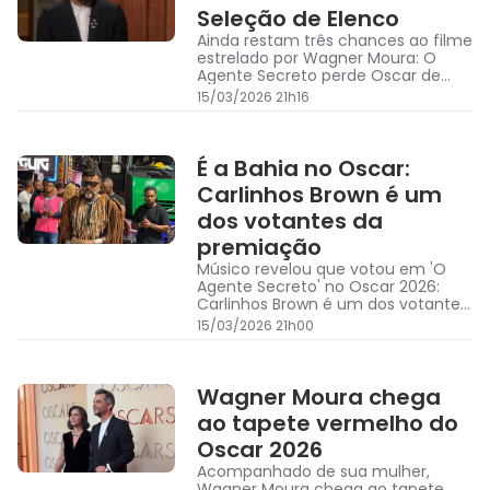
Seleção de Elenco
Ainda restam três chances ao filme
estrelado por Wagner Moura: O
Agente Secreto perde Oscar de
Melhor Seleção de Elenco
15/03/2026 21h16
É a Bahia no Oscar:
Carlinhos Brown é um
dos votantes da
premiação
Músico revelou que votou em 'O
Agente Secreto' no Oscar 2026:
Carlinhos Brown é um dos votantes
da premiação
15/03/2026 21h00
Wagner Moura chega
ao tapete vermelho do
Oscar 2026
Acompanhado de sua mulher,
Wagner Moura chega ao tapete