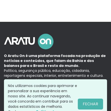
O Aratu On é uma plataforma focada na produção de
notícias e conteúdos, que falam da Bahia e dos
baianos para o Brasil e resto do mundo.
Política, segurança pública, educação, cidadania,
reportagens especiais, interior, entretenimento e cultura.
Aqui, tudo vira notícia e a notícia é no tempo presente,
com a credibilidade do
Grupo Aratu.
Nós utilizamos cookies para aprimorar e
Grupo Aratu
Política de privacidade
Anuncie conosco
personalizar a sua experiência em
nosso site. Ao continuar navegando,
você concorda em contribuir para os
FECHAR
dados estatísticos de melhoria.
Siga-nos