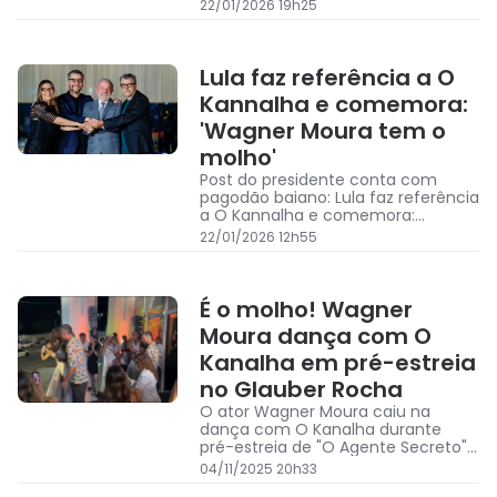
Moura, em Salvador
22/01/2026 19h25
Lula faz referência a O
Kannalha e comemora:
'Wagner Moura tem o
molho'
Post do presidente conta com
pagodão baiano: Lula faz referência
a O Kannalha e comemora:
“Wagner Moura tem o molho”
22/01/2026 12h55
É o molho! Wagner
Moura dança com O
Kanalha em pré-estreia
no Glauber Rocha
O ator Wagner Moura caiu na
dança com O Kanalha durante
pré-estreia de "O Agente Secreto",
no Cine Glauber Rocha
04/11/2025 20h33