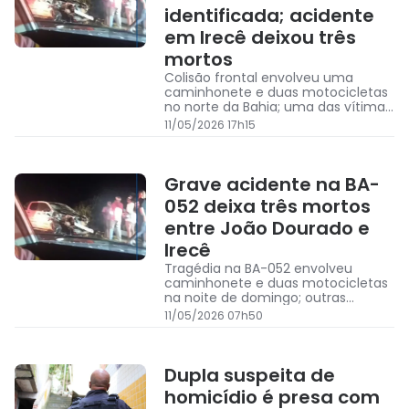
identificada; acidente
em Irecê deixou três
mortos
Colisão frontal envolveu uma
caminhonete e duas motocicletas
no norte da Bahia; uma das vítimas
foi identificada como Wellington
11/05/2026 17h15
Lima dos Anjos, de 38 anos
Grave acidente na BA-
052 deixa três mortos
entre João Dourado e
Irecê
Tragédia na BA-052 envolveu
caminhonete e duas motocicletas
na noite de domingo; outras
ocorrências com mortes e
11/05/2026 07h50
incêndios também foram
registradas na BR-324 em abril
Dupla suspeita de
homicídio é presa com