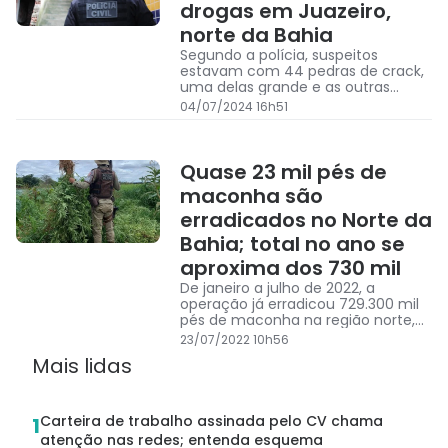
drogas em Juazeiro,
norte da Bahia
Segundo a polícia, suspeitos
estavam com 44 pedras de crack,
uma delas grande e as outras
pequenas
04/07/2024 16h51
Quase 23 mil pés de
maconha são
erradicados no Norte da
Bahia; total no ano se
aproxima dos 730 mil
De janeiro a julho de 2022, a
operação já erradicou 729.300 mil
pés de maconha na região norte,
em ações de unidades que fazem
23/07/2022 10h56
parte do CPR-N.
Mais lidas
Carteira de trabalho assinada pelo CV chama
1
atenção nas redes; entenda esquema