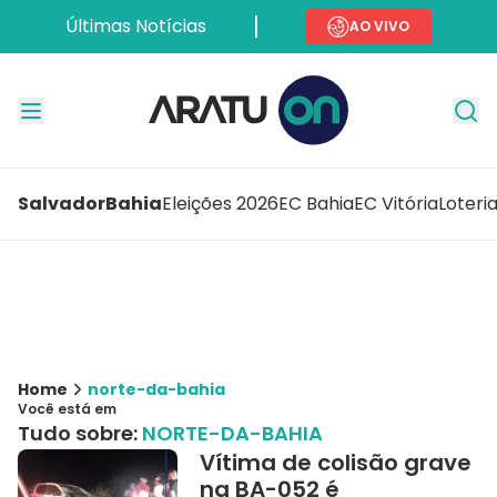
Últimas Notícias
AO VIVO
Salvador
Bahia
Eleições 2026
EC Bahia
EC Vitória
Loteri
Home
norte-da-bahia
Você está em
Tudo sobre:
NORTE-DA-BAHIA
Vítima de colisão grave
na BA-052 é