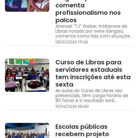
comenta
profissionalismo nos
palcos
Atanael "TJ" Weber, intérprete de
Libras notado por Ivete Sangalo,
comenta como lida com situações
inesperadas durante
05/01/2026 17h33
apresentações
Curso de Libras para
servidores estaduais
tem inscrições até esta
sexta
As aulas do Curso de Libras são
presenciais, têm carga horária de
80 horas e o resultado será
divulgado no dia 12 de maio
10/04/2025 18h40
Escolas públicas
recebem projeto