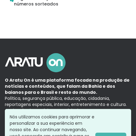
números sorteados
O Aratu On é uma plataforma focada na produção de
notícias e conteúdos, que falam da Bahia e dos
baianos para o Brasil e resto do mundo.
Política, segurança pública, educação, cidadania,
reportagens especiais, interior, entretenimento e cultura.
Aqui, tudo vira notícia e a notícia é no tempo presente,
com a credibilidade do
Grupo Aratu.
Nós utilizamos cookies para aprimorar e
Grupo Aratu
Política de privacidade
Anuncie conosco
personalizar a sua experiência em
nosso site. Ao continuar navegando,