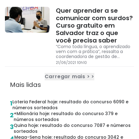
Quer aprender a se
comunicar com surdos?
Curso gratuito em
Salvador traz o que
você precisa saber
“Como toda língua, o aprendizado
vem com a prática”, ressalta a
coordenadora de gestão de
projetos UPCD da Central de Libras
21/06/2021 10h10
de Salvador, Luana Rodrigues.
Carregar mais > >
Mais lidas
Loteria Federal hoje: resultado do concurso 6090 e
1
números sorteados
+Milionária hoje: resultado do concurso 379 e
2
números sorteados
Quina hoje: resultado do concurso 7087 e números
3
sorteados
Mega-Sena hoje: resultado do concurso 3042 e
4