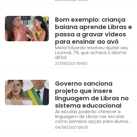
começam na próxima terça-feira
(29/3).
Bom exemplo: criança
baiana aprende Libras e
passa a gravar vídeos
para ensinar ao avô
Maria Eduarda resolveu ajudar seu
Lourival, 79, que achava o idioma
difícil
27/09/2021 15h53
Governo sanciona
projeto que insere
linguagem de Libras no
sistema educacional
As escolas poderão oferecer a
linguagem de Libras nas escolas
como primeira opção para alunos
surdos, surdo-cegos e deficientes.
04/08/2021 10h25