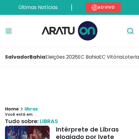
Últimas Notícias
AO VIVO
Salvador
Bahia
Eleições 2026
EC Bahia
EC Vitória
Loteri
Home
libras
Você está em
Tudo sobre:
LIBRAS
Intérprete de Libras
elogiado por Ivete