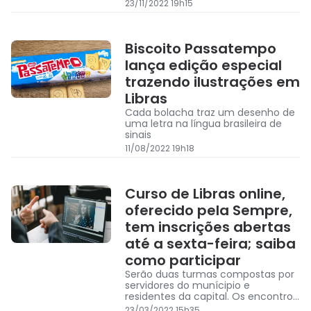
19h às 21h
23/11/2022 19h15
Biscoito Passatempo
lança edição especial
trazendo ilustrações em
Libras
Cada bolacha traz um desenho de
uma letra na língua brasileira de
sinais
11/08/2022 19h18
Curso de Libras online,
oferecido pela Sempre,
tem inscrições abertas
até a sexta-feira; saiba
como participar
Serão duas turmas compostas por
servidores do munícipio e
residentes da capital. Os encontros
virtuais serão semanais e
23/03/2022 15h35