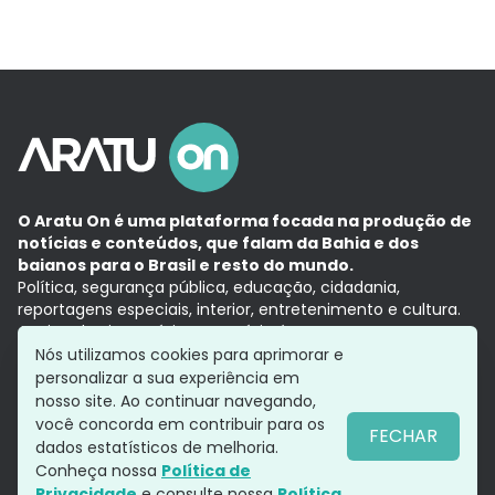
O Aratu On é uma plataforma focada na produção de
notícias e conteúdos, que falam da Bahia e dos
baianos para o Brasil e resto do mundo.
Política, segurança pública, educação, cidadania,
reportagens especiais, interior, entretenimento e cultura.
Aqui, tudo vira notícia e a notícia é no tempo presente,
com a credibilidade do
Grupo Aratu.
Nós utilizamos cookies para aprimorar e
Grupo Aratu
Política de privacidade
Anuncie conosco
personalizar a sua experiência em
nosso site. Ao continuar navegando,
você concorda em contribuir para os
FECHAR
dados estatísticos de melhoria.
Siga-nos
Conheça nossa
Política de
Privacidade
e consulte nossa
Política