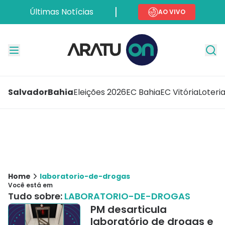
Últimas Notícias
AO VIVO
Salvador
Bahia
Eleições 2026
EC Bahia
EC Vitória
Loteri
Home
laboratorio-de-drogas
Você está em
Tudo sobre:
LABORATORIO-DE-DROGAS
PM desarticula
laboratório de drogas e