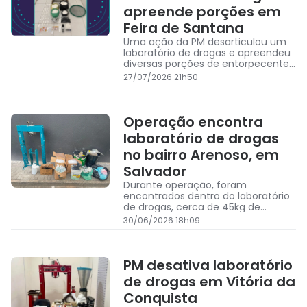
apreende porções em
Feira de Santana
Uma ação da PM desarticulou um
laboratório de drogas e apreendeu
diversas porções de entorpecentes
em um imóvel de Feira de Santana
27/07/2026 21h50
Operação encontra
laboratório de drogas
no bairro Arenoso, em
Salvador
Durante operação, foram
encontrados dentro do laboratório
de drogas, cerca de 45kg de
cocaína e 55 frascos de lança
30/06/2026 18h09
perfume
PM desativa laboratório
de drogas em Vitória da
Conquista