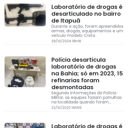
Laboratório de drogas é
desarticulado no bairro
de Itapuã
Durante a ação, foram apreendidos
armas, drogas, equipamentos e um
veículo modelo Creta
29/10/2024 18h18
Polícia desarticula
laboratório de drogas
na Bahia; só em 2023, 15
refinarias foram
desmontadas
Segundo informações da Polícia
Militar, as equipes faziam patrulhas
na localidade quando foram
acionadas por moradores que
22/10/2023 14h55
relataram um cheiro forte vindo de
uma residência do bairro
Laboratório de drogas é