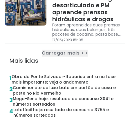
desarticulado e PM
apreende prensas
hidráulicas e drogas
Foram apreendidos duas prensas
hidráulicas, duas balanças, três
pacotes de cocaína, pasta base,
porções de crack, maconha e
17/05/2023 15h05
outros produtos
Carregar mais > >
Mais lidas
Obra da Ponte Salvador-Itaparica entra na fase
1
mais importante; veja o andamento
Caminhonete de luxo bate em portão de casa e
2
poste no Rio Vermelho
Mega-Sena hoje: resultado do concurso 3041 e
3
números sorteados
Lotofácil hoje: resultado do concurso 3755 e
4
números sorteados