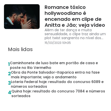
Romance tóxico
hollywoodiano é
encenado em clipe de
Anitta e Jão; veja vídeo
Além de ter dança e muita
sensualidade, o clipe traz ainda um
plot twist sangrento no nível dos
filmes de Quentin Tarantino.
15/03/2023 10h35
Mais lidas
Caminhonete de luxo bate em portão de casa e
1
poste no Rio Vermelho
Obra da Ponte Salvador-Itaparica entra na fase
2
mais importante; veja o andamento
Loteria Federal hoje: resultado do concurso 6089 e
3
números sorteados
Quina hoje: resultado do concurso 7084 e números
4
sorteados