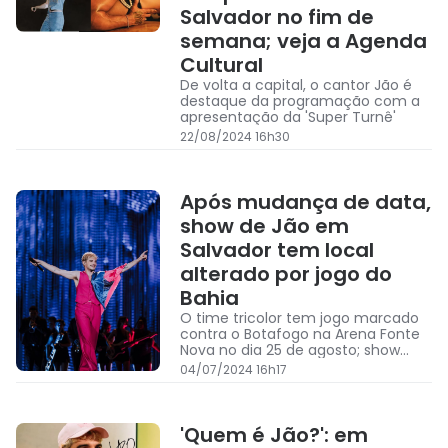
Salvador no fim de
semana; veja a Agenda
Cultural
De volta a capital, o cantor Jão é
destaque da programação com a
apresentação da 'Super Turnê'
22/08/2024 16h30
Após mudança de data,
show de Jão em
Salvador tem local
alterado por jogo do
Bahia
O time tricolor tem jogo marcado
contra o Botafogo na Arena Fonte
Nova no dia 25 de agosto; show
será no Wet'n Wild
04/07/2024 16h17
'Quem é Jão?': em