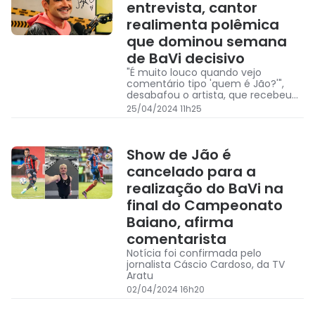
entrevista, cantor
realimenta polêmica
que dominou semana
de BaVi decisivo
"É muito louco quando vejo
comentário tipo 'quem é Jão?'",
desabafou o artista, que recebeu
palmas dos entrevistadores
25/04/2024 11h25
Show de Jão é
cancelado para a
realização do BaVi na
final do Campeonato
Baiano, afirma
comentarista
Notícia foi confirmada pelo
jornalista Cáscio Cardoso, da TV
Aratu
02/04/2024 16h20