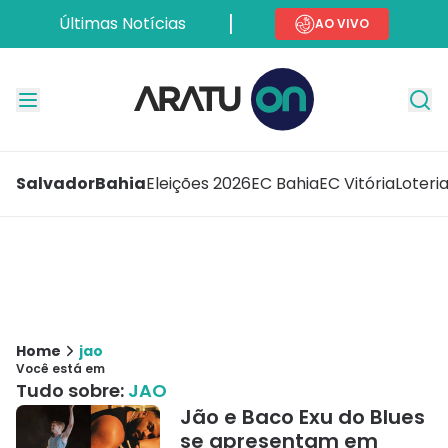
Últimas Notícias
AO VIVO
Salvador
Bahia
Eleições 2026
EC Bahia
EC Vitória
Loteri
Home
jao
Você está em
Tudo sobre:
JAO
Jão e Baco Exu do Blues
se apresentam em