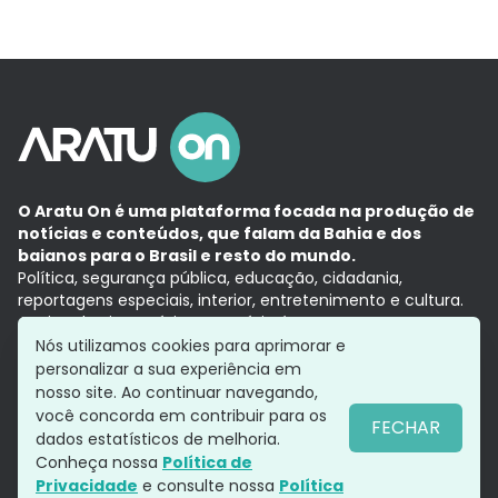
O Aratu On é uma plataforma focada na produção de
notícias e conteúdos, que falam da Bahia e dos
baianos para o Brasil e resto do mundo.
Política, segurança pública, educação, cidadania,
reportagens especiais, interior, entretenimento e cultura.
Aqui, tudo vira notícia e a notícia é no tempo presente,
com a credibilidade do
Grupo Aratu.
Nós utilizamos cookies para aprimorar e
Grupo Aratu
Política de privacidade
Anuncie conosco
personalizar a sua experiência em
nosso site. Ao continuar navegando,
você concorda em contribuir para os
FECHAR
dados estatísticos de melhoria.
Siga-nos
Conheça nossa
Política de
Privacidade
e consulte nossa
Política