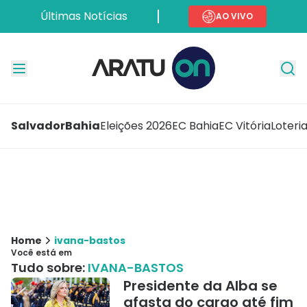
Últimas Notícias
AO VIVO
Salvador
Bahia
Eleições 2026
EC Bahia
EC Vitória
Loteri
Home
ivana-bastos
Você está em
Tudo sobre:
IVANA-BASTOS
Presidente da Alba se
afasta do cargo até fim