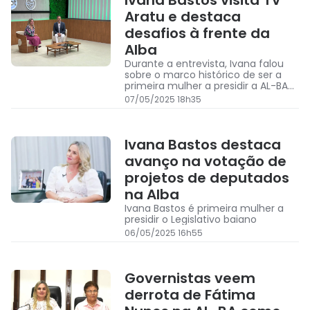
Ivana Bastos visita TV
Aratu e destaca
desafios à frente da
Alba
Durante a entrevista, Ivana falou
sobre o marco histórico de ser a
primeira mulher a presidir a AL-BA
em 190 anos de existência
07/05/2025 18h35
Ivana Bastos destaca
avanço na votação de
projetos de deputados
na Alba
Ivana Bastos é primeira mulher a
presidir o Legislativo baiano
06/05/2025 16h55
Governistas veem
derrota de Fátima