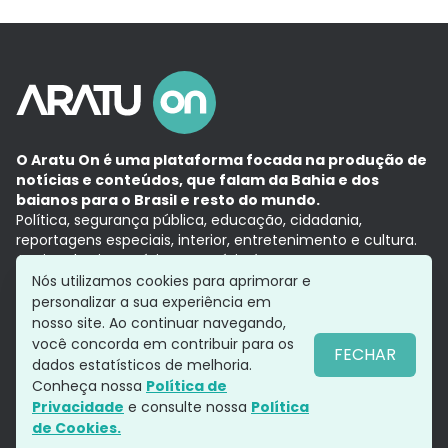
O Aratu On é uma plataforma focada na produção de
notícias e conteúdos, que falam da Bahia e dos
baianos para o Brasil e resto do mundo.
Política, segurança pública, educação, cidadania,
reportagens especiais, interior, entretenimento e cultura.
Aqui, tudo vira notícia e a notícia é no tempo presente,
com a credibilidade do
Grupo Aratu.
Nós utilizamos cookies para aprimorar e
Grupo Aratu
Política de privacidade
Anuncie conosco
personalizar a sua experiência em
nosso site. Ao continuar navegando,
você concorda em contribuir para os
FECHAR
dados estatísticos de melhoria.
Siga-nos
Conheça nossa
Política de
Privacidade
e consulte nossa
Política
de Cookies.