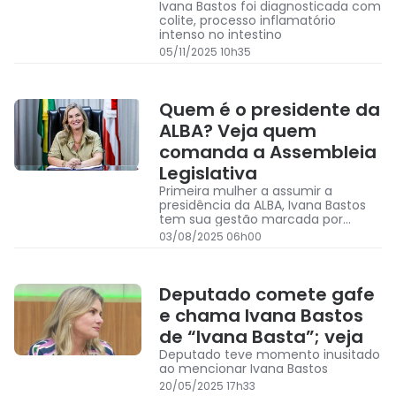
Ivana Bastos foi diagnosticada com
colite, processo inflamatório
intenso no intestino
05/11/2025 10h35
Quem é o presidente da
ALBA? Veja quem
comanda a Assembleia
Legislativa
Primeira mulher a assumir a
presidência da ALBA, Ivana Bastos
tem sua gestão marcada por
diálogo e foco em aumento de
03/08/2025 06h00
produtividade
Deputado comete gafe
e chama Ivana Bastos
de “Ivana Basta”; veja
Deputado teve momento inusitado
ao mencionar Ivana Bastos
20/05/2025 17h33