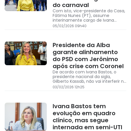
do carnaval
Com isto, vice-presidente da Casa,
Fátima Nunes (PT), assume
interinamente cargo de Ivana
Bastos
05/02/2026 09h40
Presidente da Alba
garante alinhamento
do PSD com Jerônimo
após crise com Coronel
De acordo com Ivana Bastos, o
presidente nacional da sigla,
Gilberto Kassab, não vai interferir na
disputa na Bahia
03/02/2026 12h25
Ivana Bastos tem
evolução em quadro
clínico, mas segue
internada em semi-UTI