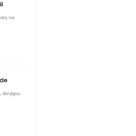
l
ani, na
 de
, divulgou