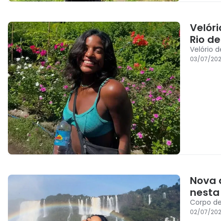
Velór
Rio de
Velório d
03/07/20
Nova 
nesta
02/07/20