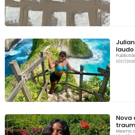
Julia
laudo 
Publicitá
11/07/202
Nova 
traum
Mesmo co