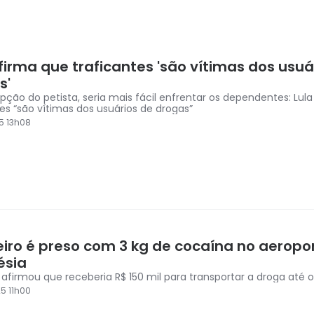
firma que traficantes 'são vítimas dos usuá
s'
pção do petista, seria mais fácil enfrentar os dependentes: Lul
tes “são vítimas dos usuários de drogas”
5 13h08
leiro é preso com 3 kg de cocaína no aeropo
ésia
o afirmou que receberia R$ 150 mil para transportar a droga até o
5 11h00