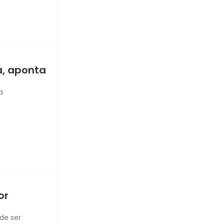
a, aponta
a
or
de ser