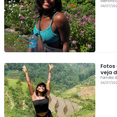
identifi
09/07/20
Fotos 
veja 
Família d
04/07/20