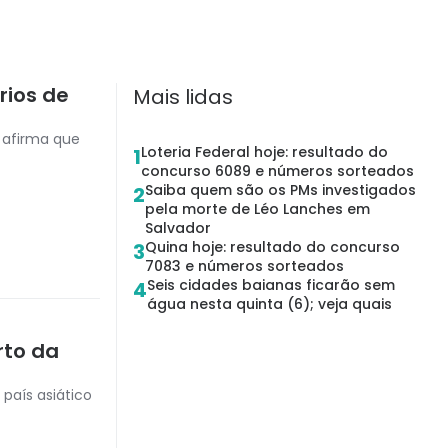
rios de
Mais lidas
a afirma que
Loteria Federal hoje: resultado do
1
concurso 6089 e números sorteados
Saiba quem são os PMs investigados
2
pela morte de Léo Lanches em
Salvador
Quina hoje: resultado do concurso
3
7083 e números sorteados
Seis cidades baianas ficarão sem
4
água nesta quinta (6); veja quais
rto da
 país asiático