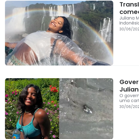
Transl
começ
Juliana 
Indonési
30/06/202
Gover
Julia
O govern
uma cart
30/06/20