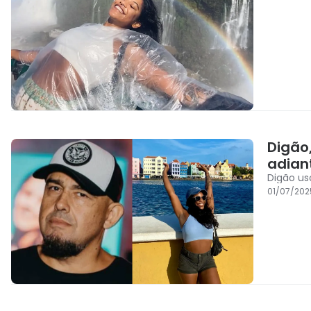
Digão,
adian
Digão us
01/07/202