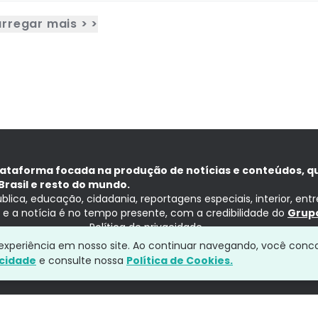
rregar mais > >
lataforma focada na produção de notícias e conteúdos, q
Brasil e resto do mundo.
ública, educação, cidadania, reportagens especiais, interior, ent
ia e a notícia é no tempo presente, com a credibilidade do
Grupo
Política de privacidade
a experiência em nosso site. Ao continuar navegando, você conc
acidade
e consulte nossa
Política de Cookies.