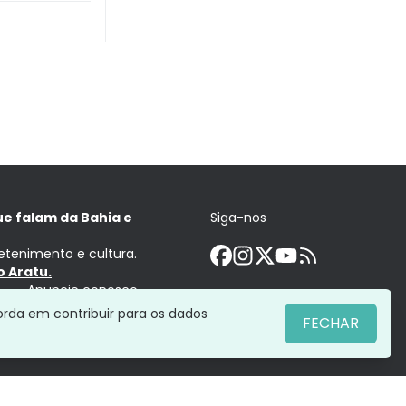
ue falam da Bahia e
Siga-nos
retenimento e cultura.
 Aratu.
Anuncie conosco
orda em contribuir para os dados
FECHAR