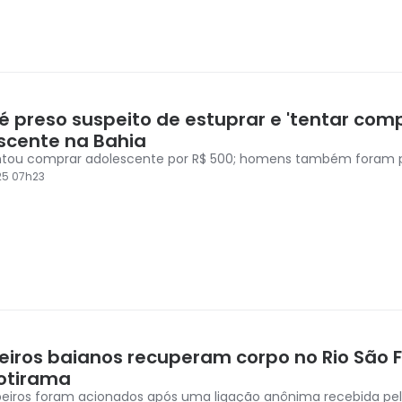
é preso suspeito de estuprar e 'tentar comp
scente na Bahia
ntou comprar adolescente por R$ 500; homens também foram 
25 07h23
iros baianos recuperam corpo no Rio São F
otirama
iros foram acionados após uma ligação anônima recebida pelo