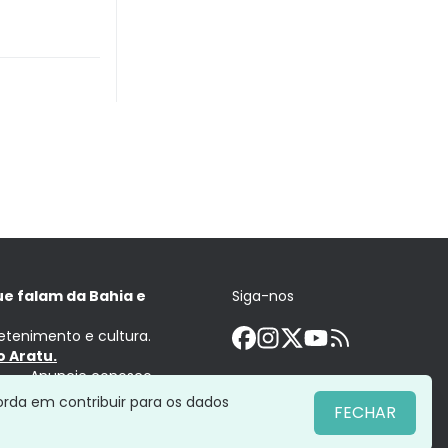
ue falam da Bahia e
Siga-nos
retenimento e cultura.
 Aratu.
Anuncie conosco
orda em contribuir para os dados
FECHAR