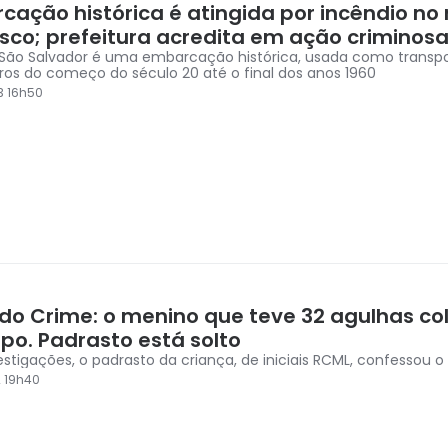
cação histórica é atingida por incêndio no 
isco; prefeitura acredita em ação criminos
São Salvador é uma embarcação histórica, usada como transp
ros do começo do século 20 até o final dos anos 1960
3 16h50
do Crime: o menino que teve 32 agulhas c
po. Padrasto está solto
estigações, o padrasto da criança, de iniciais RCML, confessou o
2 19h40