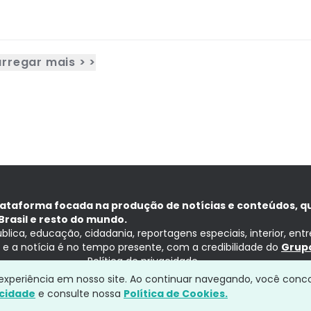
rregar mais > >
lataforma focada na produção de notícias e conteúdos, q
Brasil e resto do mundo.
ública, educação, cidadania, reportagens especiais, interior, ent
ia e a notícia é no tempo presente, com a credibilidade do
Grupo
Política de privacidade
a experiência em nosso site. Ao continuar navegando, você conc
acidade
e consulte nossa
Política de Cookies.