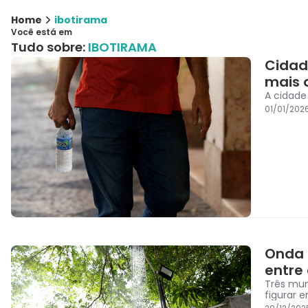
Home
ibotirama
Você está em
Tudo sobre:
IBOTIRAMA
Cidad
mais 
A cidade
01/01/202
Onda 
entre
Três mun
figurar 