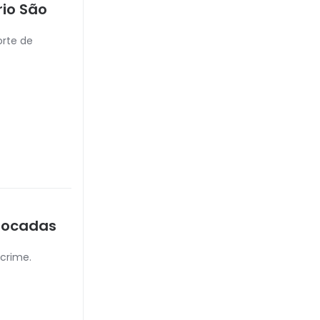
rio São
a
orte de
olocadas
 crime.