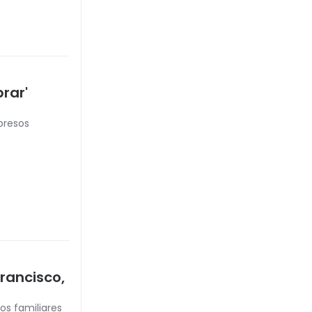
rar'
presos
rancisco,
s familiares