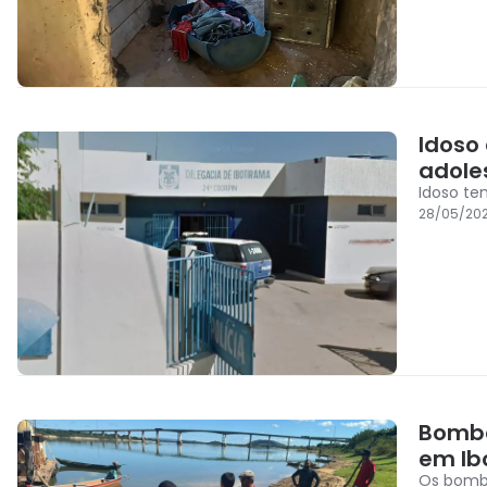
Idoso 
adole
Idoso te
28/05/20
Bombe
em Ib
Os bombe