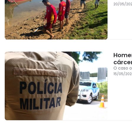
20/05/20
Homem
cárce
O caso o
15/05/202