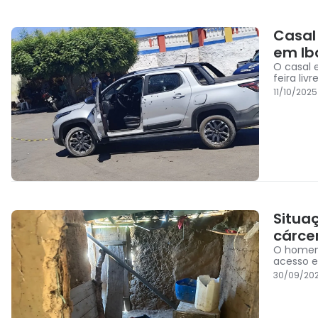
Casal
em Ib
O casal 
feira li
11/10/202
Situa
cárce
O homem 
acesso e
30/09/202