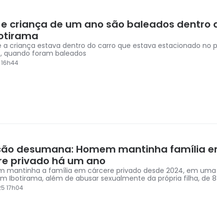
 e criança de um ano são baleados dentro 
otirama
e a criança estava dentro do carro que estava estacionado no 
vre, quando foram baleados
5 16h44
ção desumana: Homem mantinha família 
re privado há um ano
mantinha a família em cárcere privado desde 2024, em uma ár
m Ibotirama, além de abusar sexualmente da própria filha, de 
5 17h04