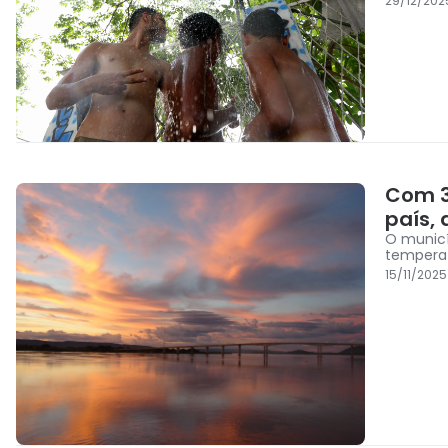
29/12/202
Com 3
país,
O municí
temperat
15/11/202