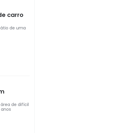
de carro
pátio de uma
em
ea de difícil
8 anos