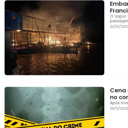
Embar
Franc
O Vapor 
passagei
22/10/202
Cena 
no cor
Após inv
29/11/202