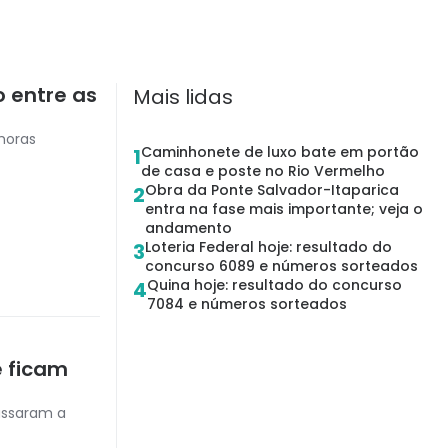
o entre as
Mais lidas
 horas
Caminhonete de luxo bate em portão
1
de casa e poste no Rio Vermelho
Obra da Ponte Salvador-Itaparica
2
entra na fase mais importante; veja o
andamento
Loteria Federal hoje: resultado do
3
concurso 6089 e números sorteados
Quina hoje: resultado do concurso
4
7084 e números sorteados
e ficam
assaram a