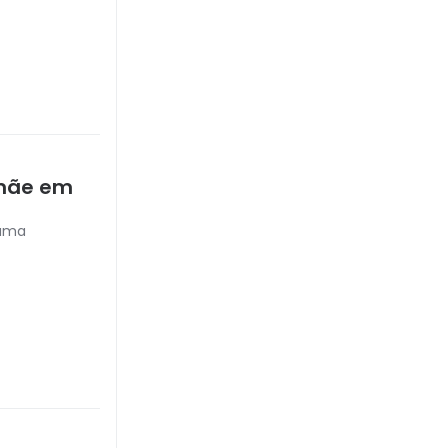
 mãe em
rama