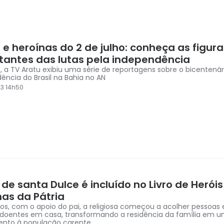
 e heroínas do 2 de julho: conheça as figur
tantes das lutas pela independência
, a TV Aratu exibiu uma série de reportagens sobre o bicentenár
ência do Brasil na Bahia no AN
3 14h50
e santa Dulce é incluído no Livro de Heróis
nas da Pátria
nos, com o apoio do pai, a religiosa começou a acolher pessoas
 doentes em casa, transformando a residência da família em u
ento à população carente