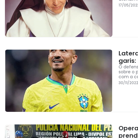
17/05/202
Latera
garis:
O defens
sobre o 
com a ca
30/11/2022
Operaç
prend