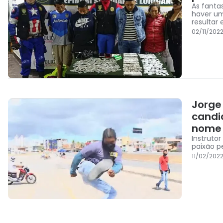
As fantas
haver um
resultar
02/11/202
Jorge
candi
nome
Instruto
paixão p
11/02/202