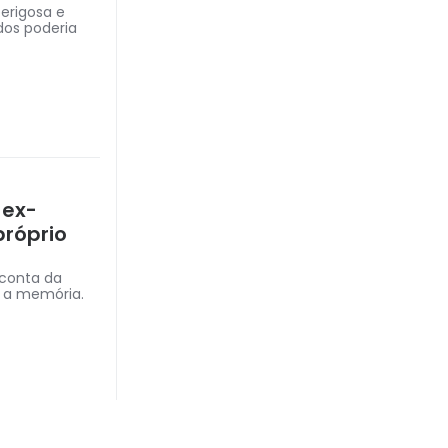
perigosa e
dos poderia
 ex-
próprio
 conta da
m a memória.