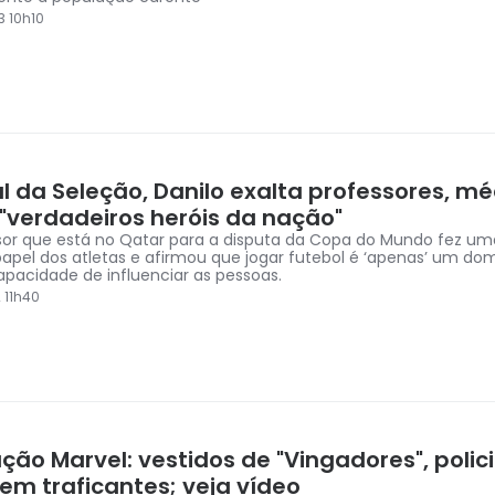
3 10h10
l da Seleção, Danilo exalta professores, mé
 "verdadeiros heróis da nação"
or que está no Qatar para a disputa da Copa do Mundo fez um
papel dos atletas e afirmou que jogar futebol é ‘apenas’ um do
pacidade de influenciar as pessoas.
 11h40
ão Marvel: vestidos de "Vingadores", polici
em traficantes; veja vídeo