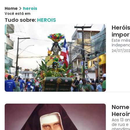
Home
herois
Você está em
Tudo sobre:
HEROIS
Heróis
impor
Este mês
independ
24/07/202
Nome d
Heroí
Aos 13 a
de rua e
atendim