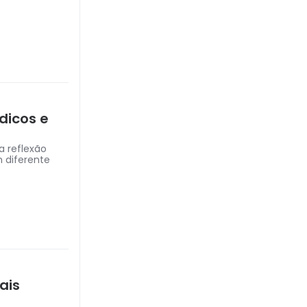
dicos e
a reflexão
m diferente
ais