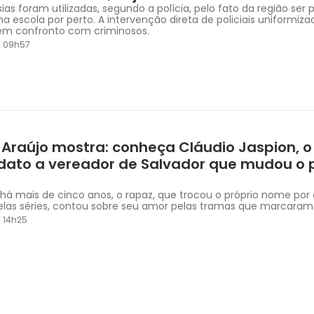
ias foram utilizadas, segundo a polícia, pelo fato da região ser 
a escola por perto. A intervenção direta de policiais uniformiza
 em confronto com criminosos.
2 09h57
 Araújo mostra: conheça Cláudio Jaspion, o
dato a vereador de Salvador que mudou o 
r há mais de cinco anos, o rapaz, que trocou o próprio nome por
elas séries, contou sobre seu amor pelas tramas que marcara
2 14h25