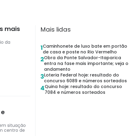
as mais
Mais lidas
io da
Caminhonete de luxo bate em portão
1
de casa e poste no Rio Vermelho
Obra da Ponte Salvador-Itaparica
2
entra na fase mais importante; veja o
andamento
Loteria Federal hoje: resultado do
3
concurso 6089 e números sorteados
Quina hoje: resultado do concurso
4
7084 e números sorteados
 e
 em situação
m centro de