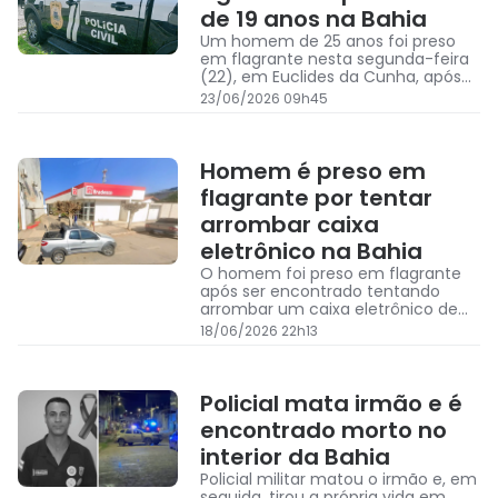
de 19 anos na Bahia
Um homem de 25 anos foi preso
em flagrante nesta segunda-feira
(22), em Euclides da Cunha, após
agredir a companheira, de 19 anos
23/06/2026 09h45
Homem é preso em
flagrante por tentar
arrombar caixa
eletrônico na Bahia
O homem foi preso em flagrante
após ser encontrado tentando
arrombar um caixa eletrônico de
um banco em Euclides da Cunha
18/06/2026 22h13
Policial mata irmão e é
encontrado morto no
interior da Bahia
Policial militar matou o irmão e, em
seguida, tirou a própria vida em