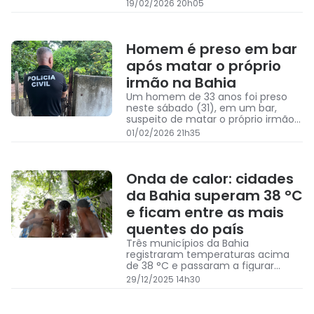
de caminhões em cidades no norte
19/02/2026 20h05
e também de Pernambuco
Homem é preso em bar
após matar o próprio
irmão na Bahia
Um homem de 33 anos foi preso
neste sábado (31), em um bar,
suspeito de matar o próprio irmão
em Euclides da Cunha, no norte da
01/02/2026 21h35
Bahia
Onda de calor: cidades
da Bahia superam 38 °C
e ficam entre as mais
quentes do país
Três municípios da Bahia
registraram temperaturas acima
de 38 °C e passaram a figurar
entre as cidades mais quentes do
29/12/2025 14h30
país