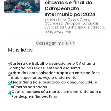
oitavas de final do
Campeonato
Intermunicipal 2024
Simões Filho, Castro Alves,
Cachoeira, Crisópolis, Eunápolis,
Euclides da Cunha, Ipiaú e Barrocas
lutam pelo título da temporada
14/10/2024 20h30
Carregar mais > >
Mais lidas
Carteira de trabalho assinada pelo CV chama
1
atenção nas redes; entenda esquema
Obra da Ponte Salvador-Itaparica entra na fase
2
mais importante; veja o andamento
Mega-Sena hoje: resultado do concurso 3041 e
3
números sorteados
Quatro homens são mortos em confronto com a
4
Rondesp em Simões Filho