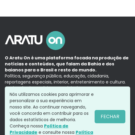
O Aratu On é uma plataforma focada na produção de
notícias e conteúdos, que falam da Bahia e dos
baianos para o Brasil e resto do mundo.
Política, segurança pública, educação, cidadania,
reportagens especiais, interior, entretenimento e cultura.
Aqui, tudo vira notícia e a notícia é no tempo presente,
com a credibilidade do
Grupo Aratu.
Nós utilizamos cookies para aprimorar e
Grupo Aratu
Política de privacidade
Anuncie conosco
personalizar a sua experiência em
nosso site. Ao continuar navegando,
você concorda em contribuir para os
FECHAR
dados estatísticos de melhoria.
Siga-nos
Conheça nossa
Política de
Privacidade
e consulte nossa
Política