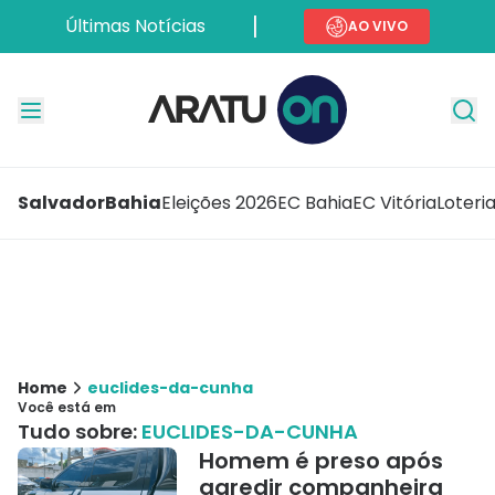
Últimas Notícias
AO VIVO
Salvador
Bahia
Eleições 2026
EC Bahia
EC Vitória
Loteri
Home
euclides-da-cunha
Você está em
Tudo sobre:
EUCLIDES-DA-CUNHA
Homem é preso após
agredir companheira