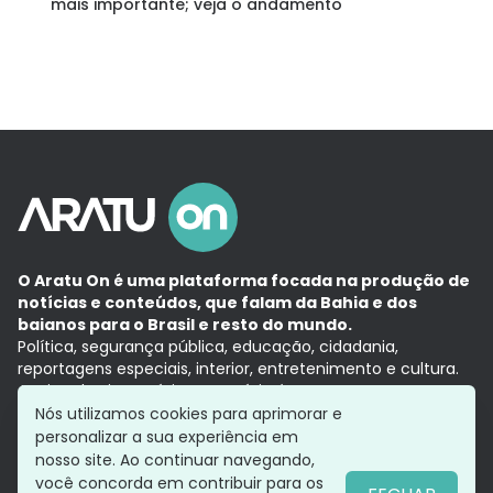
mais importante; veja o andamento
O Aratu On é uma plataforma focada na produção de
notícias e conteúdos, que falam da Bahia e dos
baianos para o Brasil e resto do mundo.
Política, segurança pública, educação, cidadania,
reportagens especiais, interior, entretenimento e cultura.
Aqui, tudo vira notícia e a notícia é no tempo presente,
com a credibilidade do
Grupo Aratu.
Nós utilizamos cookies para aprimorar e
Grupo Aratu
Política de privacidade
Anuncie conosco
personalizar a sua experiência em
nosso site. Ao continuar navegando,
você concorda em contribuir para os