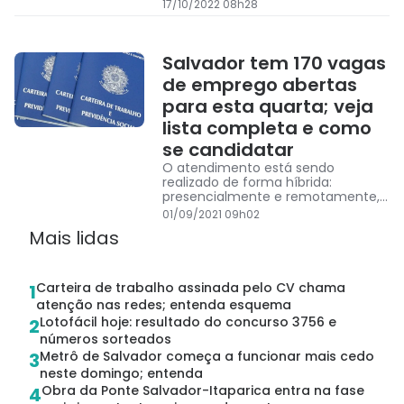
assistência odontológica, seguro de
17/10/2022 08h28
vida, vale-transporte e vale-
Refeição.
Salvador tem 170 vagas
de emprego abertas
para esta quarta; veja
lista completa e como
se candidatar
O atendimento está sendo
realizado de forma híbrida:
presencialmente e remotamente,
via whatsapp; a escolha é no
01/09/2021 09h02
momento do agendamento.
Mais lidas
Carteira de trabalho assinada pelo CV chama
1
atenção nas redes; entenda esquema
Lotofácil hoje: resultado do concurso 3756 e
2
números sorteados
Metrô de Salvador começa a funcionar mais cedo
3
neste domingo; entenda
Obra da Ponte Salvador-Itaparica entra na fase
4