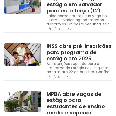
estágio em Salvador
para esta terça (12)
Saiba como garantir sua vaga no
Simm Salvador: agendamentos
abriram às 17h desta segunda-feira
para atendimento remoto ou
11/05/2026 18h25
presencial
INSS abre pré-inscrições
para programa de
estágio em 2025
As Inscrições seguirão para o
Programa de Estágio INSS seguem
abertas até 22 de outubro. Confira
regras:
11/10/2025 15h00
MPBA abre vagas de
estágio para
estudantes de ensino
médio e superior