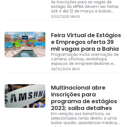
As inscrições para as vagas de
estágio do MPBA devem ser feitas
até o dia 12 de março e bolsas
variam de R$ 600 a R$ 2,2 mil
11/02/2025 19h03
Feira Virtual de Estágios
e Empregos oferta 39
mil vagas para a Bahia
Programação inclui orientação de
carreira, oficinas, workshops,
espaços de empreendedores e
oportunidades de contato com
08/10/2024 18h11
profissionais de RH
Multinacional abre
inscrições para
programa de estágios
2023; saiba detalhes
Em relação aos benefícios, os
selecionados terão direito a uma
bolsa-auxílio, assistência médica,