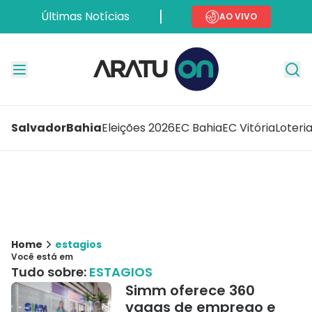
Últimas Notícias
AO VIVO
Salvador
Bahia
Eleições 2026
EC Bahia
EC Vitória
Loteri
Home
estagios
Você está em
Tudo sobre:
ESTAGIOS
Simm oferece 360
vagas de emprego e