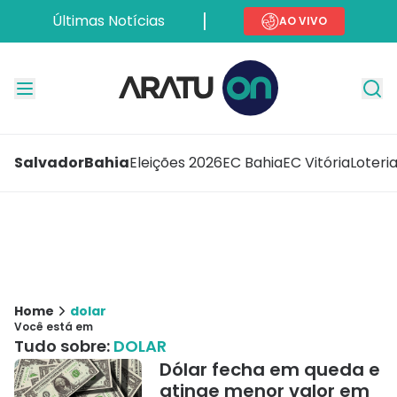
Últimas Notícias
AO VIVO
Salvador
Bahia
Eleições 2026
EC Bahia
EC Vitória
Loteri
Home
dolar
Você está em
Tudo sobre:
DOLAR
Dólar fecha em queda e
atinge menor valor em