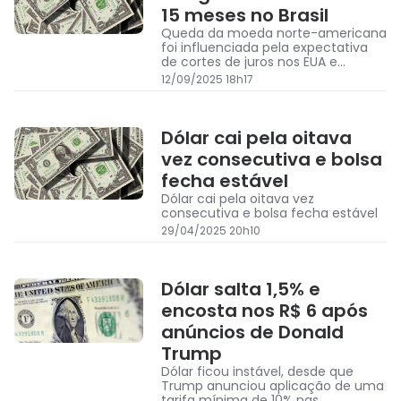
15 meses no Brasil
Queda da moeda norte-americana
foi influenciada pela expectativa
de cortes de juros nos EUA e
manutenção da Selic em 15%
12/09/2025 18h17
Dólar cai pela oitava
vez consecutiva e bolsa
fecha estável
Dólar cai pela oitava vez
consecutiva e bolsa fecha estável
29/04/2025 20h10
Dólar salta 1,5% e
encosta nos R$ 6 após
anúncios de Donald
Trump
Dólar ficou instável, desde que
Trump anunciou aplicação de uma
tarifa mínima de 10% nas