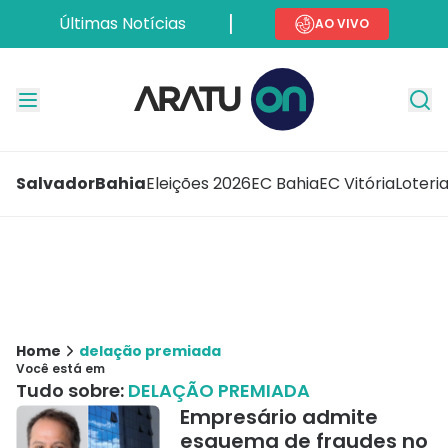
Últimas Notícias
AO VIVO
Salvador
Bahia
Eleições 2026
EC Bahia
EC Vitória
Loteri
Home
delação premiada
Você está em
Tudo sobre:
DELAÇÃO PREMIADA
Empresário admite
esquema de fraudes no