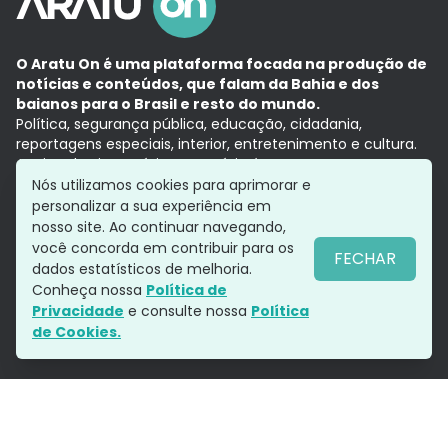
O Aratu On é uma plataforma focada na produção de
notícias e conteúdos, que falam da Bahia e dos
baianos para o Brasil e resto do mundo.
Política, segurança pública, educação, cidadania,
reportagens especiais, interior, entretenimento e cultura.
Aqui, tudo vira notícia e a notícia é no tempo presente,
com a credibilidade do
Grupo Aratu.
Nós utilizamos cookies para aprimorar e
Grupo Aratu
Política de privacidade
Anuncie conosco
personalizar a sua experiência em
nosso site. Ao continuar navegando,
você concorda em contribuir para os
FECHAR
dados estatísticos de melhoria.
Siga-nos
Conheça nossa
Política de
Privacidade
e consulte nossa
Política
de Cookies.