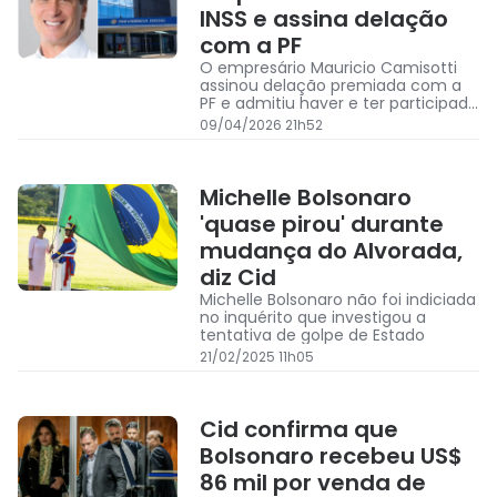
INSS e assina delação
com a PF
O empresário Mauricio Camisotti
assinou delação premiada com a
PF e admitiu haver e ter participado
de um esquema de fraudes no INSS
09/04/2026 21h52
Michelle Bolsonaro
'quase pirou' durante
mudança do Alvorada,
diz Cid
Michelle Bolsonaro não foi indiciada
no inquérito que investigou a
tentativa de golpe de Estado
21/02/2025 11h05
Cid confirma que
Bolsonaro recebeu US$
86 mil por venda de