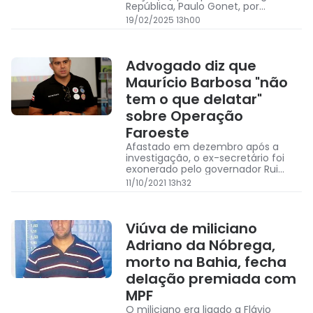
República, Paulo Gonet, por
tentativa de golpe de Estado
19/02/2025 13h00
Advogado diz que
Maurício Barbosa "não
tem o que delatar"
sobre Operação
Faroeste
Afastado em dezembro após a
investigação, o ex-secretário foi
exonerado pelo governador Rui
Costa (PT) logo em seguida
11/10/2021 13h32
Viúva de miliciano
Adriano da Nóbrega,
morto na Bahia, fecha
delação premiada com
MPF
O miliciano era ligado a Flávio