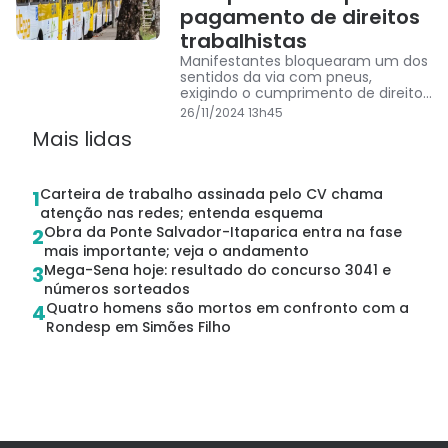
pagamento de direitos
trabalhistas
Manifestantes bloquearam um dos
sentidos da via com pneus,
exigindo o cumprimento de direitos
trabalhistas
26/11/2024 13h45
Mais lidas
Carteira de trabalho assinada pelo CV chama
1
atenção nas redes; entenda esquema
Obra da Ponte Salvador-Itaparica entra na fase
2
mais importante; veja o andamento
Mega-Sena hoje: resultado do concurso 3041 e
3
números sorteados
Quatro homens são mortos em confronto com a
4
Rondesp em Simões Filho