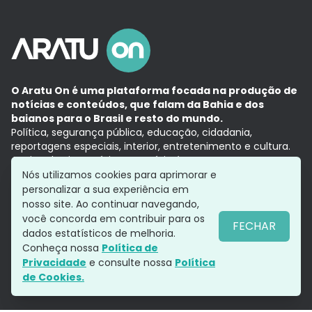
O Aratu On é uma plataforma focada na produção de
notícias e conteúdos, que falam da Bahia e dos
baianos para o Brasil e resto do mundo.
Política, segurança pública, educação, cidadania,
reportagens especiais, interior, entretenimento e cultura.
Aqui, tudo vira notícia e a notícia é no tempo presente,
com a credibilidade do
Grupo Aratu.
Nós utilizamos cookies para aprimorar e
Grupo Aratu
Política de privacidade
Anuncie conosco
personalizar a sua experiência em
nosso site. Ao continuar navegando,
você concorda em contribuir para os
FECHAR
dados estatísticos de melhoria.
Siga-nos
Conheça nossa
Política de
Privacidade
e consulte nossa
Política
de Cookies.