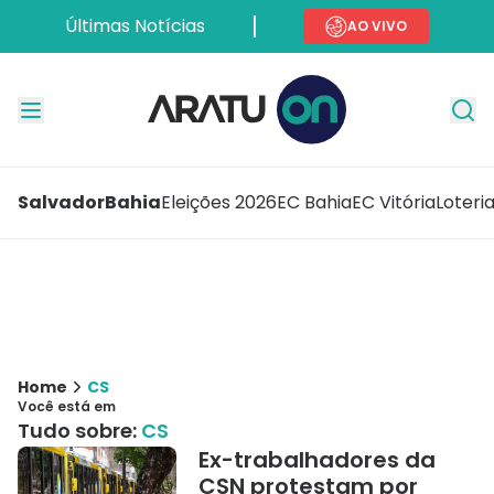
Últimas Notícias
AO VIVO
Salvador
Bahia
Eleições 2026
EC Bahia
EC Vitória
Loteri
Home
CS
Você está em
Tudo sobre:
CS
Ex-trabalhadores da
CSN protestam por