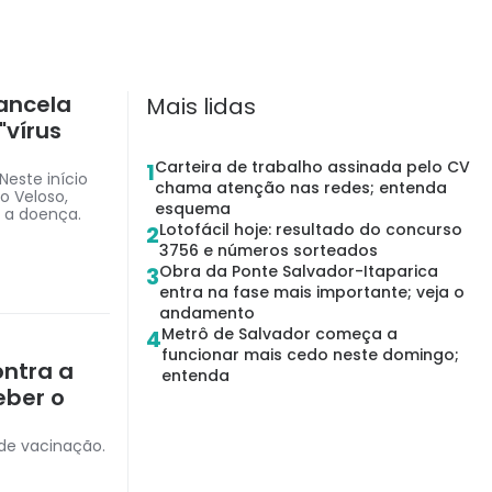
cancela
Mais lidas
"vírus
Carteira de trabalho assinada pelo CV
1
Neste início
chama atenção nas redes; entenda
o Veloso,
esquema
 a doença.
Lotofácil hoje: resultado do concurso
2
3756 e números sorteados
Obra da Ponte Salvador-Itaparica
3
entra na fase mais importante; veja o
andamento
Metrô de Salvador começa a
4
funcionar mais cedo neste domingo;
ontra a
entenda
eber o
 de vacinação.