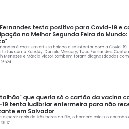
 Fernandes testa positivo para Covid-19 e 
cipação na Melhor Segunda Feira do Mundo: 
to"
rnandes é mais um artista baiano a se infectar com a Covid-19. 
artistas como Xanddy, Daniela Mercury, Tuca Fernandes, Caetan
h Menezes e Márcio Victor também foram diagnosticados com
2 16h24
rtalhão" que queria só o cartão da vacina c
-19 tenta ludibriar enfermeira para não rec
zante em Salvador
e esperar mais de três horas na fila, o homem exigiu o carimbo
 13h17