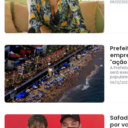
06/01/202
Prefe
empre
"ação
A Prefei
será exe
populare
06/12/2021
Safad
por v