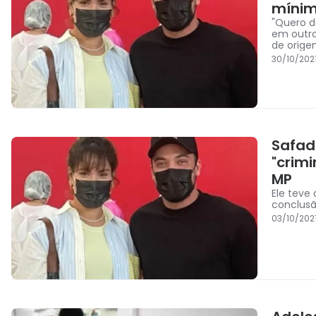
míni
"Quero d
em outro
de origem
30/10/202
Safad
"crim
MP
Ele teve
conclusã
03/10/202