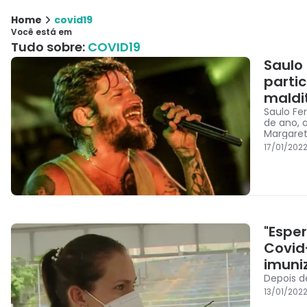
Home
covid19
Você está em
Tudo sobre:
COVID19
Saulo
parti
maldi
Saulo Fe
de ano, 
Margaret
17/01/202
"Espe
Covid
imuni
Depois d
13/01/2022