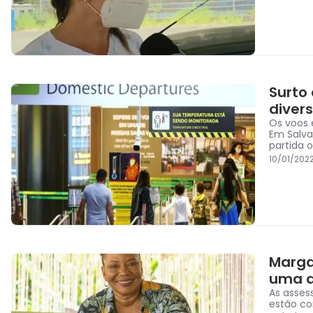
Surto
diver
Os voos e
Em Salv
partida 
10/01/202
Marga
uma a
As asses
estão co