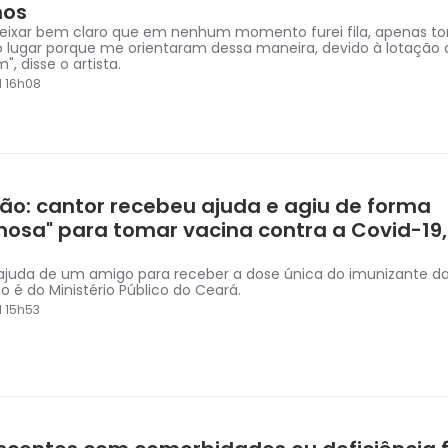
mos
eixar bem claro que em nenhum momento furei fila, apenas to
 lugar porque me orientaram dessa maneira, devido à lotação 
", disse o artista.
1 16h08
ão: cantor recebeu ajuda e agiu de forma
inosa" para tomar vacina contra a Covid-19
 ajuda de um amigo para receber a dose única do imunizante da
o é do Ministério Público do Ceará.
1 15h53