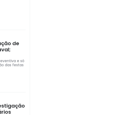
ação de
val;
reventiva e só
ão das festas
estigação
rios