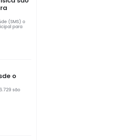
ísica são
ra
aúde (SMS) o
icipal para
sde o
6.729 são