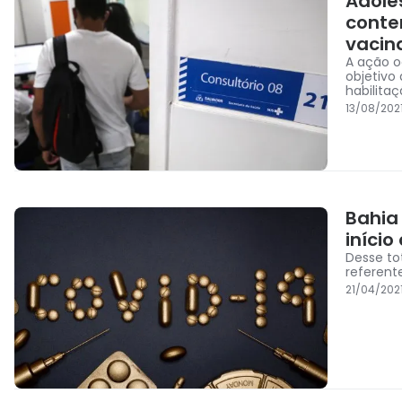
Adole
conte
vacin
A ação o
objetivo
habilita
13/08/202
Bahia
iníci
Desse to
referente
21/04/2021