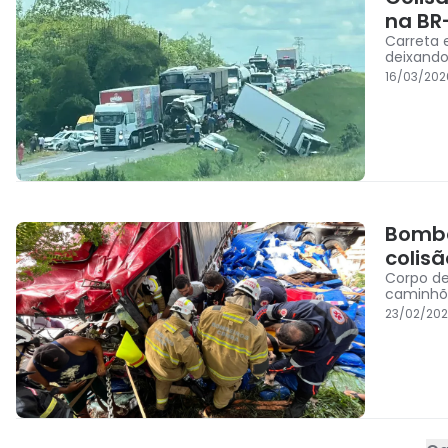
na BR
Carreta 
deixando
16/03/202
Bombe
colis
Corpo de
caminhõe
23/02/202