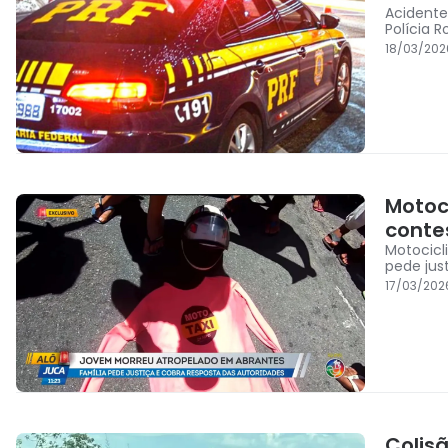
Acidente
Polícia 
18/03/202
Motoc
conte
Motocicl
pede jus
17/03/202
Colis