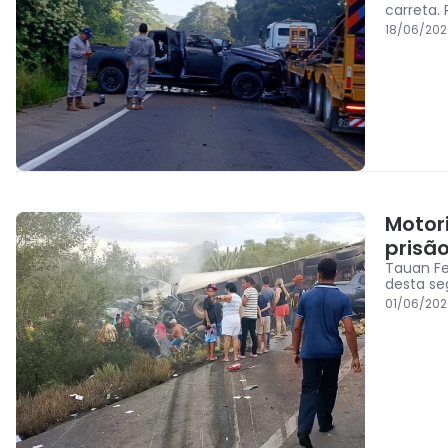
carreta.
18/06/202
Motor
prisã
Tauan Fe
desta seg
01/06/202