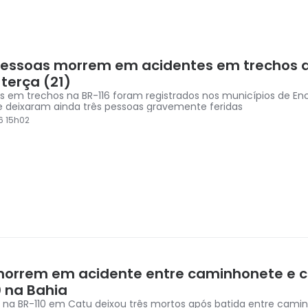
pessoas morrem em acidentes em trechos d
terça (21)
s em trechos na BR-116 foram registrados nos municípios de Enc
 deixaram ainda três pessoas gravemente feridas
6 15h02
morrem em acidente entre caminhonete e c
0 na Bahia
 na BR-110 em Catu deixou três mortos após batida entre cami