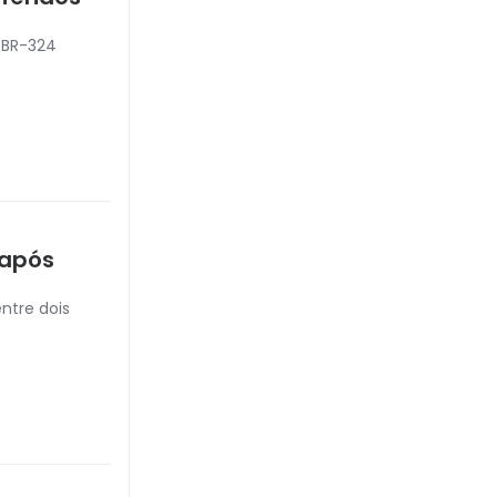
a BR-324
 após
ntre dois