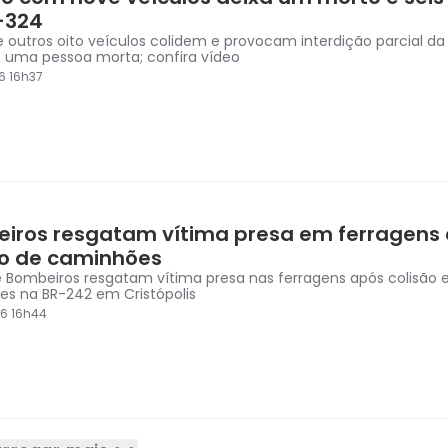
-324
e outros oito veículos colidem e provocam interdição parcial d
 uma pessoa morta; confira vídeo
6 16h37
iros resgatam vítima presa em ferragens
ão de caminhões
 Bombeiros resgatam vítima presa nas ferragens após colisão e
s na BR-242 em Cristópolis
6 16h44