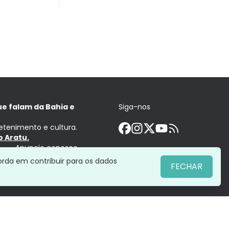
ue falam da Bahia e
Siga-nos
retenimento e cultura.
 Aratu.
Anuncie conosco
orda em contribuir para os dados
FECHAR