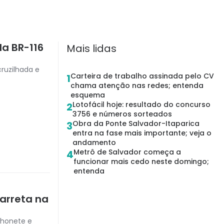
a BR-116
Mais lidas
ruzilhada e
Carteira de trabalho assinada pelo CV
1
chama atenção nas redes; entenda
esquema
Lotofácil hoje: resultado do concurso
2
3756 e números sorteados
Obra da Ponte Salvador-Itaparica
3
entra na fase mais importante; veja o
andamento
Metrô de Salvador começa a
4
funcionar mais cedo neste domingo;
entenda
arreta na
nhonete e