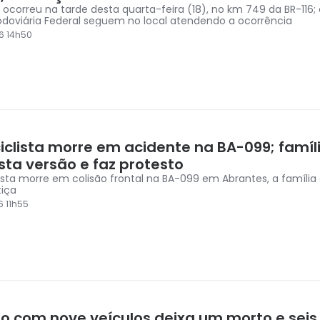
 ocorreu na tarde desta quarta-feira (18), no km 749 da BR-116;
Rodoviária Federal seguem no local atendendo a ocorrência
6 14h50
iclista morre em acidente na BA-099; famíl
sta versão e faz protesto
ista morre em colisão frontal na BA-099 em Abrantes, a família
tiça
6 11h55
ão com nove veículos deixa um morto e seis 