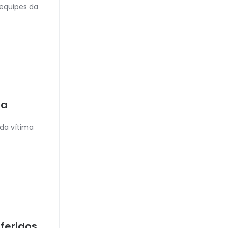
 equipes da
ia
 da vítima
feridos