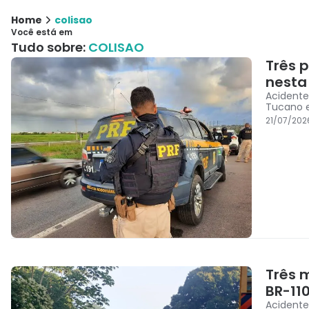
Home
colisao
Você está em
Tudo sobre:
COLISAO
Três 
nesta 
Acidente
Tucano e
21/07/202
Três 
BR-11
Acidente