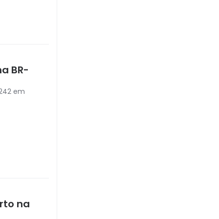
na BR-
-242 em
rto na