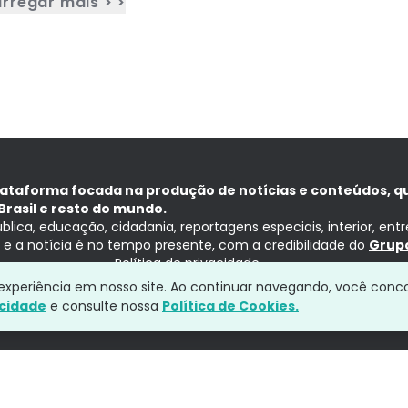
rregar mais > >
lataforma focada na produção de notícias e conteúdos, q
Brasil e resto do mundo.
ública, educação, cidadania, reportagens especiais, interior, ent
ia e a notícia é no tempo presente, com a credibilidade do
Grupo
Política de privacidade
a experiência em nosso site. Ao continuar navegando, você conc
acidade
e consulte nossa
Política de Cookies.