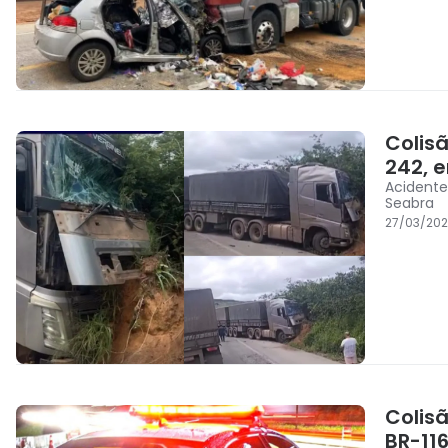
Colis
242, 
Acidente
Seabra
27/03/202
Colis
BR-11