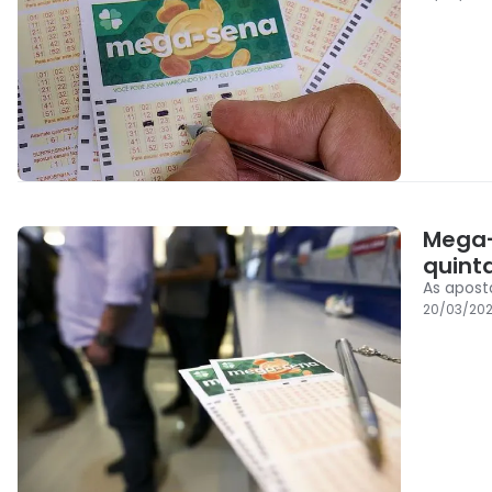
Mega-
quint
As apost
20/03/20