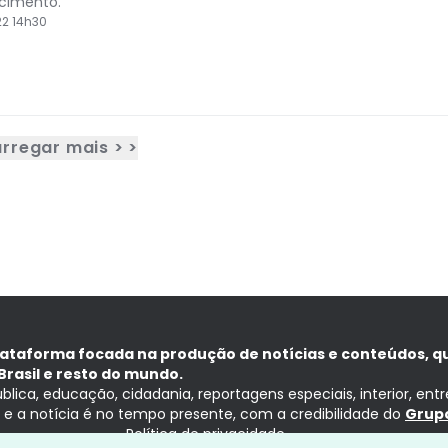
cimento.
2 14h30
rregar mais > >
lataforma focada na produção de notícias e conteúdos, q
Brasil e resto do mundo.
ública, educação, cidadania, reportagens especiais, interior, ent
ia e a notícia é no tempo presente, com a credibilidade do
Grupo
Política de privacidade