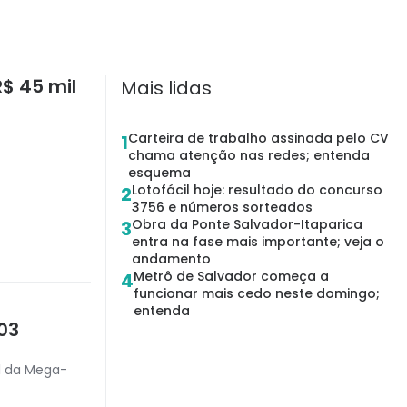
$ 45 mil
Mais lidas
Carteira de trabalho assinada pelo CV
1
chama atenção nas redes; entenda
esquema
Lotofácil hoje: resultado do concurso
2
3756 e números sorteados
Obra da Ponte Salvador-Itaparica
3
entra na fase mais importante; veja o
andamento
Metrô de Salvador começa a
4
funcionar mais cedo neste domingo;
entenda
03
il da Mega-