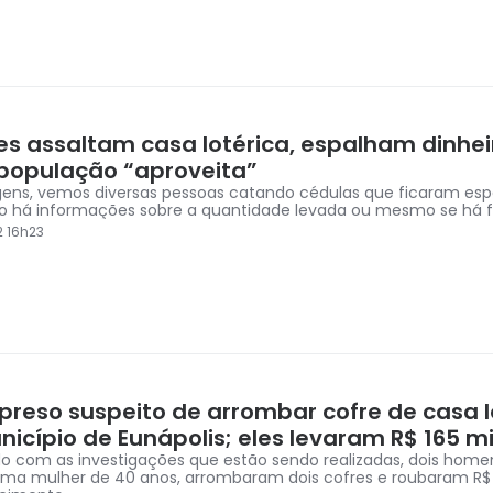
es assaltam casa lotérica, espalham dinhei
 população “aproveita”
ens, vemos diversas pessoas catando cédulas que ficaram esp
o há informações sobre a quantidade levada ou mesmo se há f
2 16h23
 preso suspeito de arrombar cofre de casa l
icípio de Eunápolis; eles levaram R$ 165 mi
o com as investigações que estão sendo realizadas, dois homen
uma mulher de 40 anos, arrombaram dois cofres e roubaram R$ 