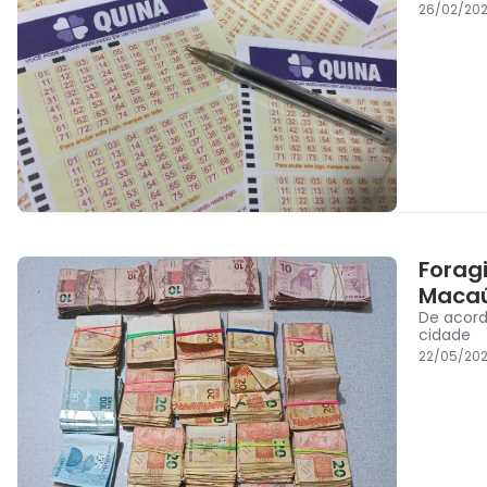
26/02/20
Forag
Maca
De acord
cidade
22/05/202