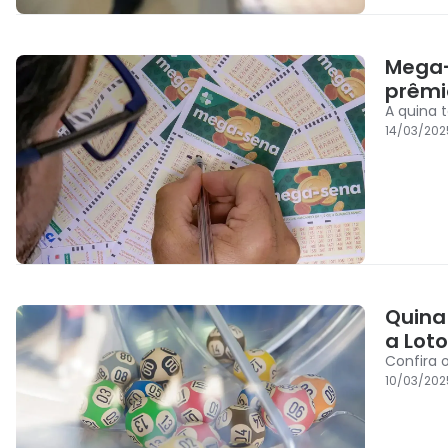
Mega-
prêmio
A quina 
14/03/202
Quina
a Loto
Confira 
10/03/202