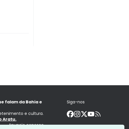
ue falam da Bahia e
Siga-nos
retenimento e cultura.
 Aratu.
Anuncie conosco