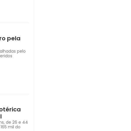
ro pela
alhadas pelo
eridos
otérica
l
s, de 26 e 44
165 mil do