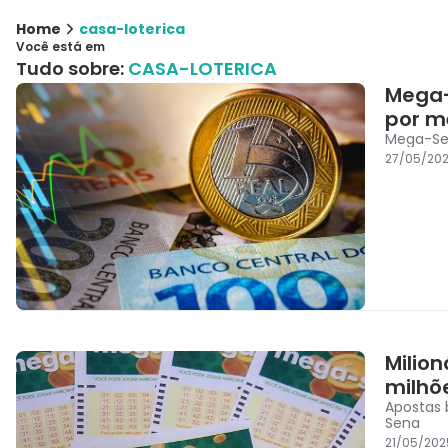
Home
casa-loterica
Você está em
Tudo sobre:
CASA-LOTERICA
Mega-
por m
Mega-Sen
27/05/202
Milio
milhõ
Apostas 
Sena
21/05/202