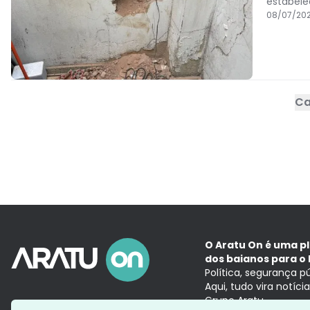
estabele
08/07/202
Ca
O Aratu On é uma p
dos baianos para o 
Política, segurança p
Aqui, tudo vira notíc
Grupo Aratu