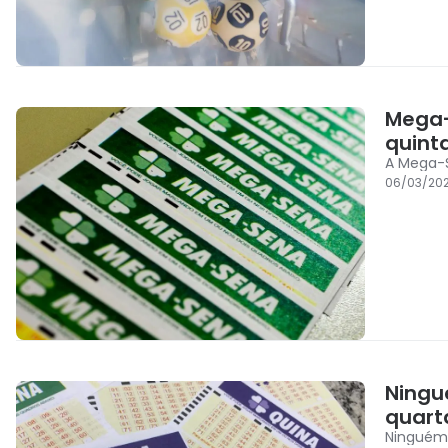
Mega-
quint
A Mega-S
06/03/20
Ningu
quart
Ninguém 