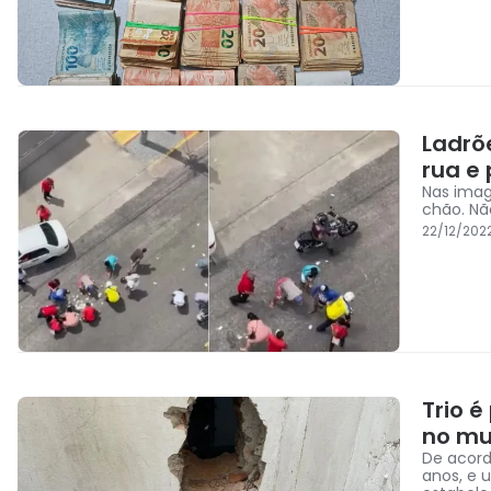
Ladrõ
rua e
Nas imag
chão. Nã
22/12/202
Trio é
no mun
De acord
anos, e 