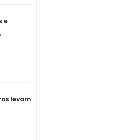
s e
a
ros levam