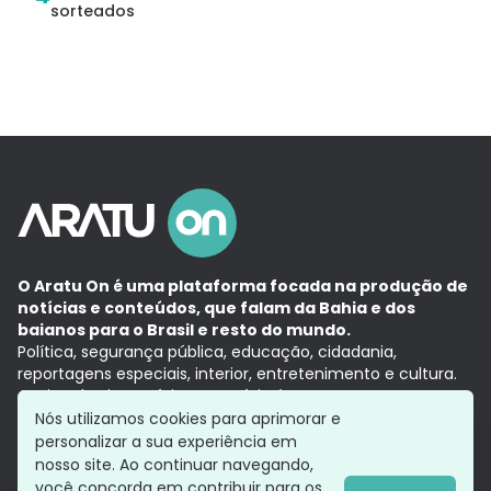
sorteados
O Aratu On é uma plataforma focada na produção de
notícias e conteúdos, que falam da Bahia e dos
baianos para o Brasil e resto do mundo.
Política, segurança pública, educação, cidadania,
reportagens especiais, interior, entretenimento e cultura.
Aqui, tudo vira notícia e a notícia é no tempo presente,
com a credibilidade do
Grupo Aratu.
Nós utilizamos cookies para aprimorar e
Grupo Aratu
Política de privacidade
Anuncie conosco
personalizar a sua experiência em
nosso site. Ao continuar navegando,
você concorda em contribuir para os