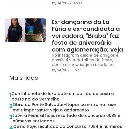
12/04/2022 14h33
Ex-dançarina da La
Fúria e ex-candidata a
vereadora, "Braba" faz
festa de aniversário
com aglomeração; veja
No instagram dela e de amigos é
possível ver detalhes da festa,
como a maquiagem usada no
evento
12/04/2021 13h27
Mais lidas
Caminhonete de luxo bate em portão de casa e
1
poste no Rio Vermelho
Obra da Ponte Salvador-Itaparica entra na fase
2
mais importante; veja o andamento
Loteria Federal hoje: resultado do concurso 6089 e
3
números sorteados
Quina hoje: resultado do concurso 7084 e números
4