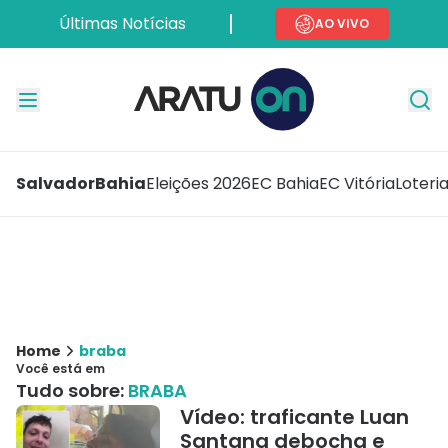
Últimas Notícias
AO VIVO
Salvador
Bahia
Eleições 2026
EC Bahia
EC Vitória
Loteri
Home
braba
Você está em
Tudo sobre:
BRABA
Vídeo: traficante Luan
Santana debocha e