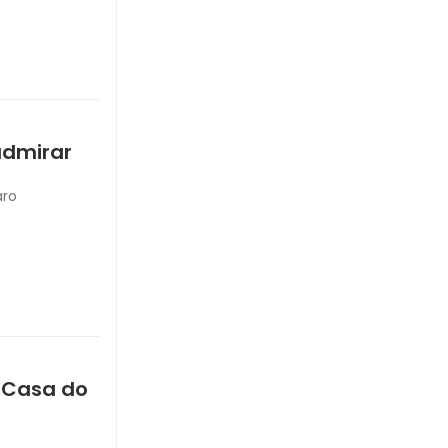
admirar
aro
 Casa do