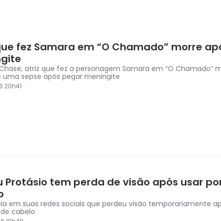
 que fez Samara em “O Chamado” morre ap
gite
Chase, atriz que fez a personagem Samara em “O Chamado” m
 uma sepse após pegar meningite
6 20h41
 Protásio tem perda de visão após usar 
o
vela em suas redes sociais que perdeu visão temporariamente a
de cabelo