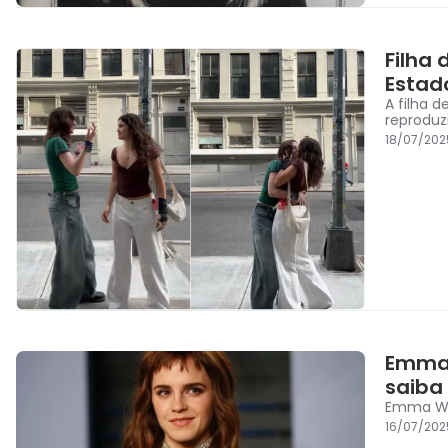
Filha
Estad
A filha 
reproduz
18/07/202
Emma 
saiba
Emma Wat
16/07/202