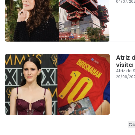
04/07/202
Atriz
visita
Atriz de
29/06/202
Ca