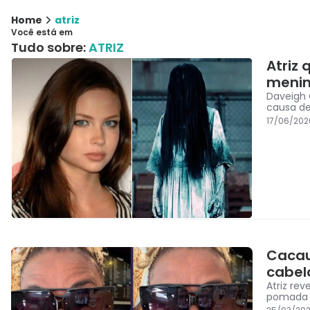
Home
atriz
Você está em
Tudo sobre:
ATRIZ
Atriz
menin
Daveigh 
causa de
17/06/202
Cacau
cabel
Atriz re
pomada 