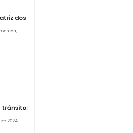
triz dos
amorada,
trânsito;
 em 2024