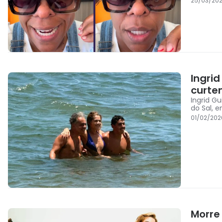
25/03/202
Ingrid
curte
Ingrid G
do Sal, 
01/02/202
Morre 