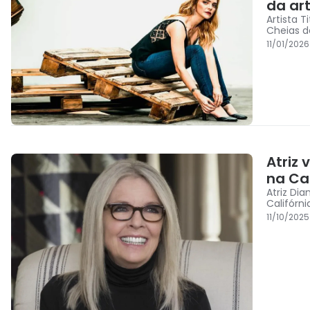
da art
Artista 
Cheias d
11/01/2026
Atriz
na Cal
Atriz Di
Califórn
11/10/2025