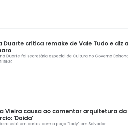
a Duarte critica remake de Vale Tudo e diz 
naro
gina Duarte foi secretária especial de Cultura no Governo Bolson
5 15h30
a Vieira causa ao comentar arquitetura da
cio: 'Doida'
ieira está em cartaz com a peça "Lady" em Salvador