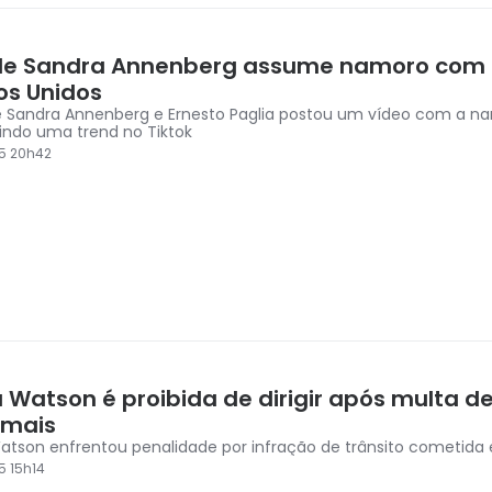
 de Sandra Annenberg assume namoro com a
os Unidos
de Sandra Annenberg e Ernesto Paglia postou um vídeo com a n
indo uma trend no Tiktok
5 20h42
Watson é proibida de dirigir após multa de 
 mais
son enfrentou penalidade por infração de trânsito cometida
5 15h14