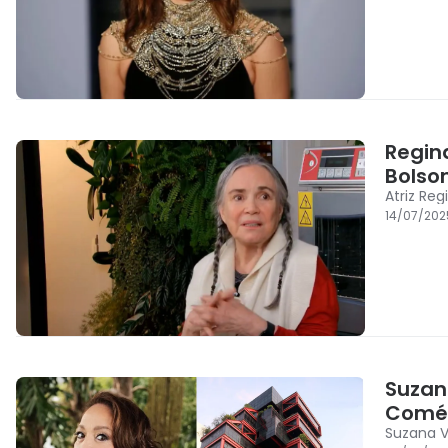
Regin
Bolso
Atriz Re
14/07/202
Suzan
Comér
Suzana V