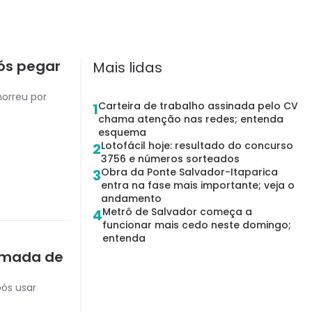
ós pegar
Mais lidas
orreu por
Carteira de trabalho assinada pelo CV
1
chama atenção nas redes; entenda
esquema
Lotofácil hoje: resultado do concurso
2
3756 e números sorteados
Obra da Ponte Salvador-Itaparica
3
entra na fase mais importante; veja o
andamento
Metrô de Salvador começa a
4
funcionar mais cedo neste domingo;
entenda
pomada de
pós usar