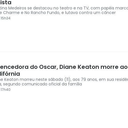
ista
Titina Medeiros se destacou no teatro e na TV, com papéis mar
e Charme e No Rancho Fundo, e lutava contra um câncer
 15h34
 vencedora do Oscar, Diane Keaton morre ao
ifórnia
ane Keaton morreu neste sábado (11), aos 79 anos, em sua residê
ia, segundo comunicado oficial da família
 17h40