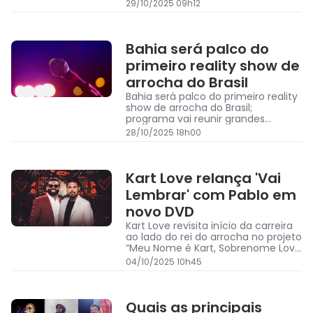
promete esquentar ainda mais o
29/10/2025 09h12
clima com uma noite dedicada ao
arrocha
Bahia será palco do
primeiro reality show de
arrocha do Brasil
Bahia será palco do primeiro reality
show de arrocha do Brasil;
programa vai reunir grandes
nomes, como Lucas Kart Love e
28/10/2025 18h00
Silfarley
Kart Love relança 'Vai
Lembrar' com Pablo em
novo DVD
Kart Love revisita início da carreira
ao lado do rei do arrocha no projeto
“Meu Nome é Kart, Sobrenome Love
– Vol. 2”
04/10/2025 10h45
Quais as principais