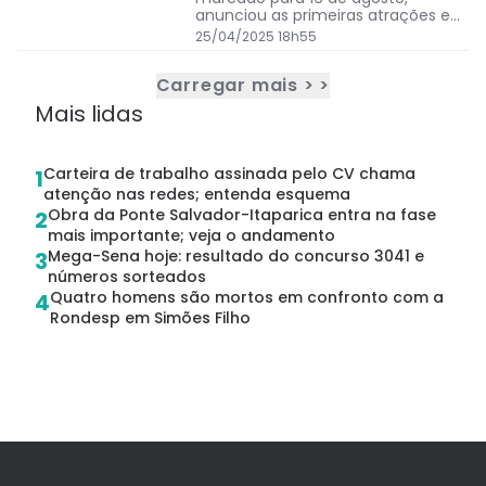
anunciou as primeiras atrações e
abriu vendas com promoções
25/04/2025 18h55
Carregar mais > >
Mais lidas
Carteira de trabalho assinada pelo CV chama
1
atenção nas redes; entenda esquema
Obra da Ponte Salvador-Itaparica entra na fase
2
mais importante; veja o andamento
Mega-Sena hoje: resultado do concurso 3041 e
3
números sorteados
Quatro homens são mortos em confronto com a
4
Rondesp em Simões Filho