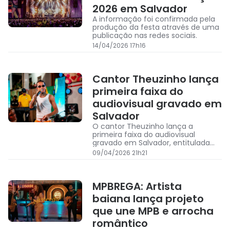
2026 em Salvador
A informação foi confirmada pela
produção da festa através de uma
publicação nas redes sociais.
14/04/2026 17h16
Cantor Theuzinho lança
primeira faixa do
audiovisual gravado em
Salvador
O cantor Theuzinho lança a
primeira faixa do audiovisual
gravado em Salvador, entitulada
“Meu Neném”, nesta sexta-feira
09/04/2026 21h21
MPBREGA: Artista
baiana lança projeto
que une MPB e arrocha
romântico