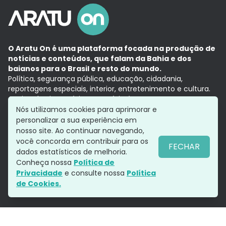
O Aratu On é uma plataforma focada na produção de
notícias e conteúdos, que falam da Bahia e dos
baianos para o Brasil e resto do mundo.
Política, segurança pública, educação, cidadania,
reportagens especiais, interior, entretenimento e cultura.
Aqui, tudo vira notícia e a notícia é no tempo presente,
com a credibilidade do
Grupo Aratu.
Nós utilizamos cookies para aprimorar e
Grupo Aratu
Política de privacidade
Anuncie conosco
personalizar a sua experiência em
nosso site. Ao continuar navegando,
você concorda em contribuir para os
FECHAR
dados estatísticos de melhoria.
Siga-nos
Conheça nossa
Política de
Privacidade
e consulte nossa
Política
de Cookies.