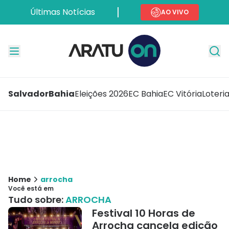
Últimas Notícias
AO VIVO
Salvador
Bahia
Eleições 2026
EC Bahia
EC Vitória
Loteri
Home
arrocha
Você está em
Tudo sobre:
ARROCHA
Festival 10 Horas de
Arrocha cancela edição