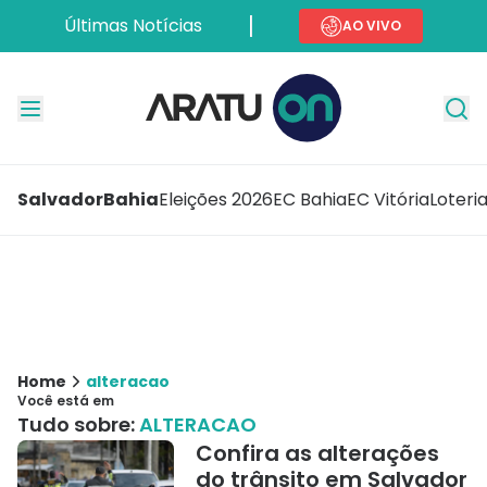
Últimas Notícias
AO VIVO
Salvador
Bahia
Eleições 2026
EC Bahia
EC Vitória
Loteri
Home
alteracao
Você está em
Tudo sobre:
ALTERACAO
Confira as alterações
do trânsito em Salvador