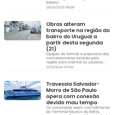
baiana
28/03/2025 16h38
Obras alteram
transporte na região do
bairro do Uruguai a
partir desta segunda
(21)
Equipes da Semob e prepostos das
concessionárias estarão pela
região para orientar os usuários
sobre as alterações
21/10/2024 07h30
Travessia Salvador-
Morro de São Paulo
opera com conexão
devido mau tempo
Os catamarãs saem normalmente
do Terminal Náutico da Bahia,