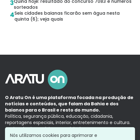
Quina hoje: resultado do concurso 7083 e números
3
sorteados
Seis cidades baianas ficarão sem água nesta
4
quinta (6); veja quais
O Aratu On é uma plataforma focada na produção de
notícias e conteúdos, que falam da Bahia e dos
baianos para o Brasil e resto do mundo.
Política, segurança pública, educação, cidadania,
reportagens especiais, interior, entretenimento e cultura.
Aqui, tudo vira notícia e a notícia é no tempo presente,
com a credibilidade do
Grupo Aratu.
Nós utilizamos cookies para aprimorar e