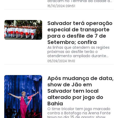
atracam no Terminal da cidade de
Itaparica, de onde os passageiros
15/10/2024 09h51
seguem em ônibus até Valença, e
completam o pequeno trajeto até
o Morro em lanchas
Salvador terá operação
especial de transporte
para o desfile de 7 de
Setembro; confira
As linhas que atendem as regiões
próximas ao desfile terão o
atendimento ampliado durante
todo o dia.
05/09/2024 11h10
Após mudança de data,
show de Jão em
Salvador tem local
alterado por jogo do
Bahia
O time tricolor tem jogo marcado
contra o Botafogo na Arena Fonte
Nova no dia 25 de agosto; show