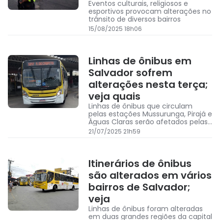
Eventos culturais, religiosos e
esportivos provocam alterações no
trânsito de diversos bairros
15/08/2025 18h06
Linhas de ônibus em
Salvador sofrem
alterações nesta terça;
veja quais
Linhas de ônibus que circulam
pelas estações Mussurunga, Pirajá e
Águas Claras serão afetados pelas
alterações
21/07/2025 21h59
Itinerários de ônibus
são alterados em vários
bairros de Salvador;
veja
Linhas de ônibus foram alteradas
em duas grandes regiões da capital