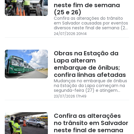
neste fim de semana
(25 e 26)
Confira as alterações do trânsito
em Salvador causadas por eventos
diversos neste final de semana (25
e 26 de julho)
24/07/2026 20h14
Obras na Estação da
Lapa alteram
embarque de ônibus;
confira linhas afetadas
Mudanças no embarque de ônibus
na Estação da Lapa começam na
segunda-feira (27) e atingem
linhas durante obras de
23/07/2026 17h49
requalificação
Confira as alterações
no trânsito em Salvador
neste final de semana