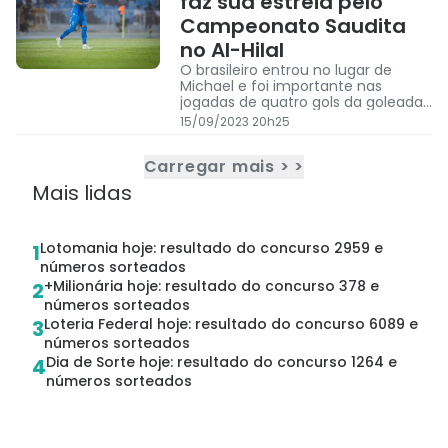
faz sua estreia pelo
Campeonato Saudita
no Al-Hilal
O brasileiro entrou no lugar de
Michael e foi importante nas
jogadas de quatro gols da goleada
de 6 a 1
15/09/2023 20h25
Carregar mais > >
Mais lidas
Lotomania hoje: resultado do concurso 2959 e
1
números sorteados
+Milionária hoje: resultado do concurso 378 e
2
números sorteados
Loteria Federal hoje: resultado do concurso 6089 e
3
números sorteados
Dia de Sorte hoje: resultado do concurso 1264 e
4
números sorteados