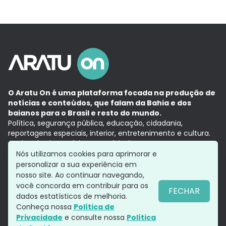
O Aratu On é uma plataforma focada na produção de
notícias e conteúdos, que falam da Bahia e dos
baianos para o Brasil e resto do mundo.
Política, segurança pública, educação, cidadania,
reportagens especiais, interior, entretenimento e cultura.
Aqui, tudo vira notícia e a notícia é no tempo presente,
com a credibilidade do
Grupo Aratu.
Nós utilizamos cookies para aprimorar e
Grupo Aratu
Política de privacidade
Anuncie conosco
personalizar a sua experiência em
nosso site. Ao continuar navegando,
você concorda em contribuir para os
FECHAR
dados estatísticos de melhoria.
Siga-nos
Conheça nossa
Política de
Privacidade
e consulte nossa
Política