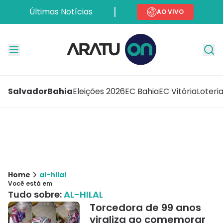
Últimas Notícias
AO VIVO
Salvador
Bahia
Eleições 2026
EC Bahia
EC Vitória
Loteri
Home
al-hilal
Você está em
Tudo sobre:
AL-HILAL
Torcedora de 99 anos
viraliza ao comemorar