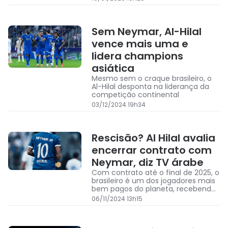
Sem Neymar, Al-Hilal
vence mais uma e
lidera champions
asiática
Mesmo sem o craque brasileiro, o
Al-Hilal desponta na liderança da
competição continental
03/12/2024 19h34
Rescisão? Al Hilal avalia
encerrar contrato com
Neymar, diz TV árabe
Com contrato até o final de 2025, o
brasileiro é um dos jogadores mais
bem pagos do planeta, recebendo
110 milhões de dólares por ano
06/11/2024 13h15