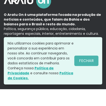
O Aratu On é uma plataforma focada na produção de
notícias e conteúdos, que falam da Bahia e dos
baianos para o Brasil e resto do mundo.
Política, segurança pública, educação, cidadania,
reportagens especiais, interior, entretenimento e cultura.
Aqui, tudo vira notícia e a notícia é no tempo presente,
com a credibilidade do
Grupo Aratu.
Nós utilizamos cookies para aprimorar e
Grupo Aratu
Política de privacidade
Anuncie conosco
personalizar a sua experiência em
nosso site. Ao continuar navegando,
você concorda em contribuir para os
FECHAR
dados estatísticos de melhoria.
Siga-nos
Conheça nossa
Política de
Privacidade
e consulte nossa
Política
de Cookies.