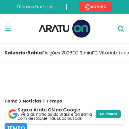
Últimas Notícias
AO VIVO
Salvador
Bahia
Eleições 2026
EC Bahia
EC Vitória
Loteri
Home
Notícias
Tempo
Siga o Aratu ON no Google
E veja as notícias do Brasil e da Bahia
Adicionar
com destaque nas suas buscas.
TEMPO