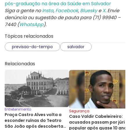
pós-graduação na área da Saúde em Salvador
Siga a gente no
Insta
,
Facebook
,
Bluesky
e
X
. Envie
denúncia ou sugestão de pauta para (71) 99940 –
7440 (
WhatsApp
).
Tópicos relacionados
previsao-do-tempo
salvador
Relacionadas
Entretenimento
Segurança
Praça Castro Alves volta a
Caso Valdir Cabeleireiro:
esconder ruínas do Teatro
acusados passam por júri
São João após descoberta
popular após quase 10 anos