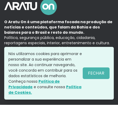
O Aratu On é uma plataforma focada na produção de
notícias e conteúdos, que falam da Bahia e dos
baianos para o Brasil e resto do mundo.
Política, segurança pública, educação, cidadania,
reportagens especiais, interior, entretenimento e cultura.
Aqui, tudo vira notícia e a notícia é no tempo presente,
com a credibilidade do
Grupo Aratu.
Nós utilizamos cookies para aprimorar e
Grupo Aratu
Política de privacidade
Anuncie conosco
personalizar a sua experiência em
nosso site. Ao continuar navegando,
você concorda em contribuir para os
FECHAR
dados estatísticos de melhoria.
Siga-nos
Conheça nossa
Política de
Privacidade
e consulte nossa
Política
de Cookies.