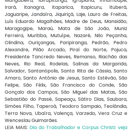
Mangabeira, Ibirapitanga, Igrapiúna, Inhambupe,
Irará, Itanagra, Itaparica, Itapicuru, Ituberá,
Jaguaripe, Jandaíra, Jiquiriçá, Laje, Lauro de Freitas,
Luís Eduardo Magalhães, Madre de Deus, Mansidão,
Maragogipe, Maraú, Mata de São João, Muniz
Ferreira, Muritiba, Mutuípe, Nazaré, Nilo Peçanha,
Olindina, Ouriçangas, Paripiranga, Pedrão, Pedro
Alexandre, Pilão Arcado, Piraí do Norte, Pojuca,
Presidente Tancredo Neves, Remanso, Riachão das
Neves, Rio Real, Rodelas, Salinas da Margarida,
Salvador, Santanópolis, Santa Rita de Cássia, Santo
Amaro, Santo Antônio de Jesus, Santo Estêvão, São
Felipe, São Félix, São Francisco do Conde, São
Gonçalo dos Campos, São Miguel das Matas, São
Sebastião do Passé, Sapeaçu, Sátiro Dias, Saubara,
Simões Filho, Taperoá, Teodoro Sampaio, Teolândia,
Terra Nova, Ubaíra, Valença, Varzedo, Vera Cruz e
Wenceslau Guimarães.
LEIA MAIS:
Dia do Trabalhador e Corpus Christi: veja