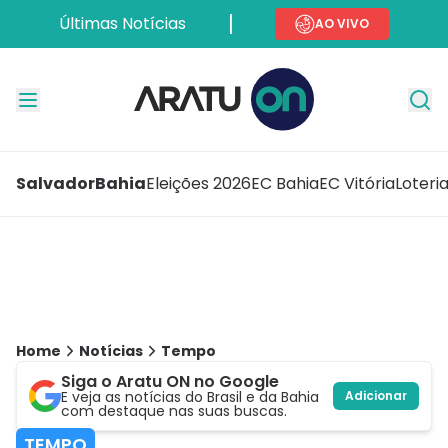
Últimas Notícias
AO VIVO
Salvador
Bahia
Eleições 2026
EC Bahia
EC Vitória
Loteri
Home
Notícias
Tempo
Siga o Aratu ON no Google
E veja as notícias do Brasil e da Bahia
Adicionar
com destaque nas suas buscas.
TEMPO