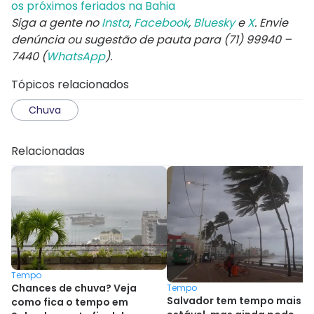
os próximos feriados na Bahia
Siga a gente no
Insta
,
Facebook
,
Bluesky
e
X
. Envie
denúncia ou sugestão de pauta para (71) 99940 –
7440 (
WhatsApp
).
Tópicos relacionados
Chuva
Relacionadas
Tempo
Chances de chuva? Veja
Tempo
Salvador tem tempo mais
como fica o tempo em