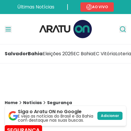
Últimas Notícias
AO VIVO
Salvador
Bahia
Eleições 2026
EC Bahia
EC Vitória
Loteri
Home
Notícias
Segurança
Siga o Aratu ON no Google
E veja as notícias do Brasil e da Bahia
Adicionar
com destaque nas suas buscas.
SEGURANÇA