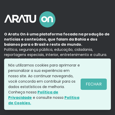
O Aratu On é uma plataforma focada na produção de
notícias e conteúdos, que falam da Bahia e dos
baianos para o Brasil e resto do mundo.
Política, segurança pública, educação, cidadania,
reportagens especiais, interior, entretenimento e cultura.
Aqui, tudo vira notícia e a notícia é no tempo presente,
com a credibilidade do
Grupo Aratu.
Nós utilizamos cookies para aprimorar e
Grupo Aratu
Política de privacidade
Anuncie conosco
personalizar a sua experiência em
nosso site. Ao continuar navegando,
você concorda em contribuir para os
FECHAR
dados estatísticos de melhoria.
Siga-nos
Conheça nossa
Política de
Privacidade
e consulte nossa
Política
de Cookies.