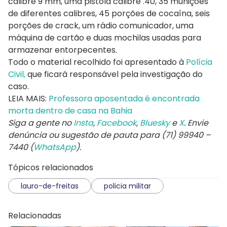
calibre 9 mm, uma pistola calibre .40, 35 munições
de diferentes calibres, 45 porções de cocaína, seis
porções de crack, um rádio comunicador, uma
máquina de cartão e duas mochilas usadas para
armazenar entorpecentes.
Todo o material recolhido foi apresentado à
Polícia
Civil,
que ficará responsável pela investigação do
caso.
LEIA MAIS:
Professora aposentada é encontrada
morta dentro de casa na Bahia
Siga a gente no
Insta
,
Facebook
,
Bluesky
e
X
. Envie
denúncia ou sugestão de pauta para (71) 99940 –
7440 (
WhatsApp
).
Tópicos relacionados
lauro-de-freitas
policia militar
Relacionadas