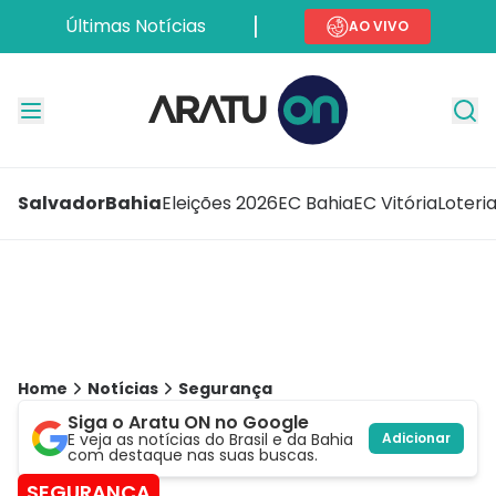
Últimas Notícias
AO VIVO
Salvador
Bahia
Eleições 2026
EC Bahia
EC Vitória
Loteri
Home
Notícias
Segurança
Siga o Aratu ON no Google
E veja as notícias do Brasil e da Bahia
Adicionar
com destaque nas suas buscas.
SEGURANÇA