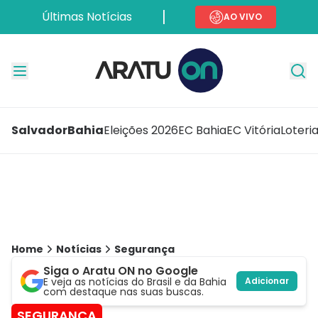
Últimas Notícias
AO VIVO
Salvador
Bahia
Eleições 2026
EC Bahia
EC Vitória
Loteri
Home
Notícias
Segurança
Siga o Aratu ON no Google
E veja as notícias do Brasil e da Bahia
Adicionar
com destaque nas suas buscas.
SEGURANÇA