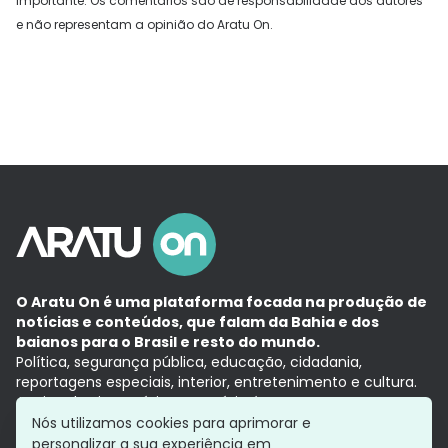
Importante: Os comentários são de responsabilidade dos autores
e não representam a opinião do Aratu On.
O Aratu On é uma plataforma focada na produção de
notícias e conteúdos, que falam da Bahia e dos
baianos para o Brasil e resto do mundo.
Política, segurança pública, educação, cidadania,
reportagens especiais, interior, entretenimento e cultura.
Aqui, tudo vira notícia e a notícia é no tempo presente,
com a credibilidade do
Grupo Aratu.
Nós utilizamos cookies para aprimorar e
Grupo Aratu
Política de privacidade
Anuncie conosco
personalizar a sua experiência em