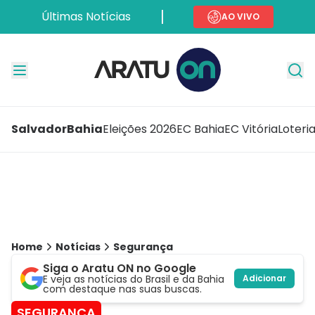
Últimas Notícias
AO VIVO
Salvador
Bahia
Eleições 2026
EC Bahia
EC Vitória
Loteri
Home
Notícias
Segurança
Siga o Aratu ON no Google
E veja as notícias do Brasil e da Bahia
Adicionar
com destaque nas suas buscas.
SEGURANÇA