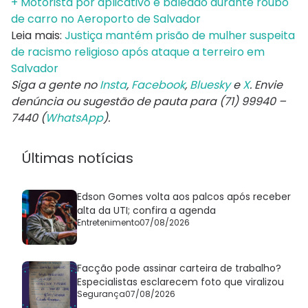
+ Motorista por aplicativo é baleado durante roubo
de carro no Aeroporto de Salvador
Leia mais:
J
ustiça mantém prisão de mulher suspeita
de racismo religioso após ataque a terreiro em
Salvador
Siga a gente no
Insta
,
Facebook
,
Bluesky
e
X
. Envie
denúncia ou sugestão de pauta para (71) 99940 –
7440 (
WhatsApp
).
Últimas notícias
Edson Gomes volta aos palcos após receber
alta da UTI; confira a agenda
Entretenimento
07/08/2026
Facção pode assinar carteira de trabalho?
Especialistas esclarecem foto que viralizou
Segurança
07/08/2026