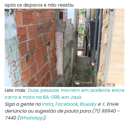
após os disparos e não resistiu.
Leia mais:
Duas pessoas morrem em acidente entre
carro e moto na BA-099, em Jauá
Siga a gente no
Insta
,
Facebook
,
Bluesky
e
X
. Envie
denúncia ou sugestão de pauta para (71) 99940 –
7440 (
WhatsApp
).