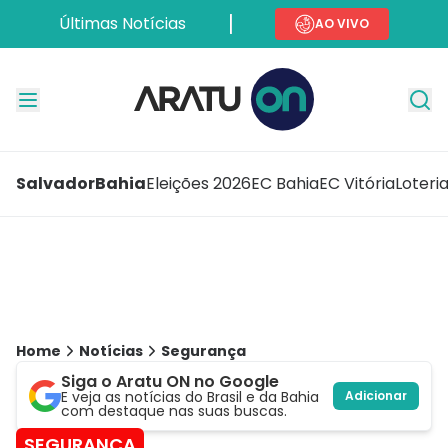
Últimas Notícias
AO VIVO
Salvador
Bahia
Eleições 2026
EC Bahia
EC Vitória
Loteri
Home
Notícias
Segurança
Siga o Aratu ON no Google
E veja as notícias do Brasil e da Bahia
Adicionar
com destaque nas suas buscas.
SEGURANÇA