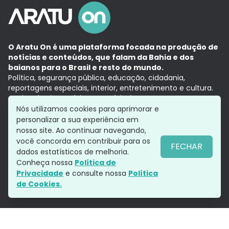
O Aratu On é uma plataforma focada na produção de
notícias e conteúdos, que falam da Bahia e dos
baianos para o Brasil e resto do mundo.
Política, segurança pública, educação, cidadania,
reportagens especiais, interior, entretenimento e cultura.
Aqui, tudo vira notícia e a notícia é no tempo presente,
com a credibilidade do
Grupo Aratu.
Nós utilizamos cookies para aprimorar e
Grupo Aratu
Política de privacidade
Anuncie conosco
personalizar a sua experiência em
nosso site. Ao continuar navegando,
você concorda em contribuir para os
FECHAR
dados estatísticos de melhoria.
Siga-nos
Conheça nossa
Política de
Privacidade
e consulte nossa
Política
de Cookies.