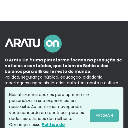
O Aratu On é uma plataforma focada na produção de
notícias e conteúdos, que falam da Bahia e dos
baianos para o Brasil e resto do mundo.
Política, segurança pública, educação, cidadania,
reportagens especiais, interior, entretenimento e cultura.
Aqui, tudo vira notícia e a notícia é no tempo presente,
com a credibilidade do
Grupo Aratu.
Nós utilizamos cookies para aprimorar e
Grupo Aratu
Política de privacidade
Anuncie conosco
personalizar a sua experiência em
nosso site. Ao continuar navegando,
você concorda em contribuir para os
FECHAR
dados estatísticos de melhoria.
Siga-nos
Conheça nossa
Política de