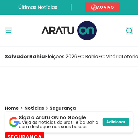
Últimas Notícias
AO VIVO
Salvador
Bahia
Eleições 2026
EC Bahia
EC Vitória
Loteri
Home
Notícias
Segurança
Siga o Aratu ON no Google
E veja as notícias do Brasil e da Bahia
Adicionar
com destaque nas suas buscas.
SEGURANÇA