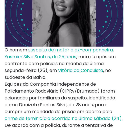
O homem
suspeito de matar a ex-companheira
,
Yasmim Silva Santos, de 25 anos
, morreu após um
confronto com policiais na manhã da última
segunda-feira (25), em
Vitória da Conquista
, no
sudoeste da Bahia.
Equipes da Companhia Independente de
Policiamento Rodoviário (CIPRv/Brumado) foram
acionadas por familiares do suspeito, identificado
como Donizete Santos Silva, de 28 anos, para
cumprir um mandado de prisão em aberto pelo
crime de feminicídio ocorrido no último sábado (24).
De acordo com a polícia, durante a tentativa de