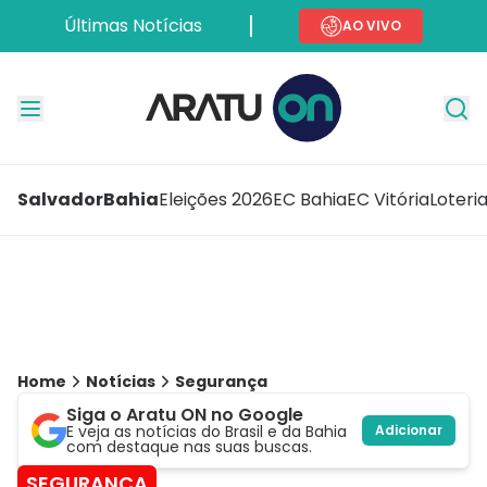
Últimas Notícias
AO VIVO
Salvador
Bahia
Eleições 2026
EC Bahia
EC Vitória
Loteri
Home
Notícias
Segurança
Siga o Aratu ON no Google
E veja as notícias do Brasil e da Bahia
Adicionar
com destaque nas suas buscas.
SEGURANÇA