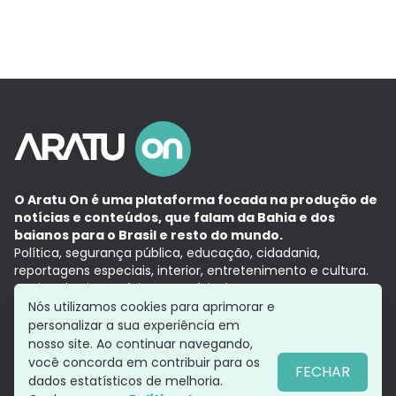
O Aratu On é uma plataforma focada na produção de
notícias e conteúdos, que falam da Bahia e dos
baianos para o Brasil e resto do mundo.
Política, segurança pública, educação, cidadania,
reportagens especiais, interior, entretenimento e cultura.
Aqui, tudo vira notícia e a notícia é no tempo presente,
com a credibilidade do
Grupo Aratu.
Nós utilizamos cookies para aprimorar e
Grupo Aratu
Política de privacidade
Anuncie conosco
personalizar a sua experiência em
nosso site. Ao continuar navegando,
você concorda em contribuir para os
FECHAR
dados estatísticos de melhoria.
Siga-nos