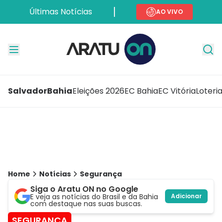
Últimas Notícias
AO VIVO
Salvador
Bahia
Eleições 2026
EC Bahia
EC Vitória
Loteri
Home
Notícias
Segurança
Siga o Aratu ON no Google
E veja as notícias do Brasil e da Bahia
Adicionar
com destaque nas suas buscas.
SEGURANÇA