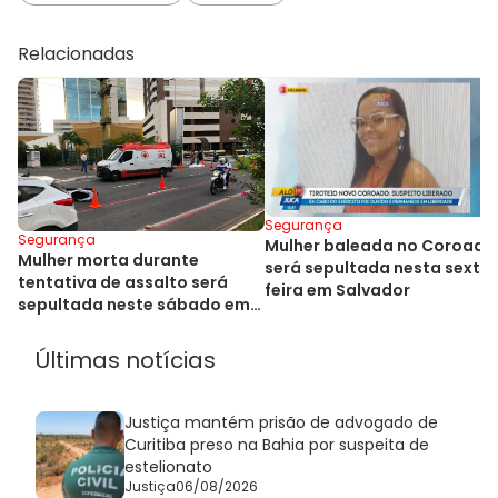
Relacionadas
Segurança
Segurança
Mulher baleada no Coroado
Mulher morta durante
será sepultada nesta sexta
tentativa de assalto será
feira em Salvador
sepultada neste sábado em
Salvador
Últimas notícias
Justiça mantém prisão de advogado de
Curitiba preso na Bahia por suspeita de
estelionato
Justiça
06/08/2026