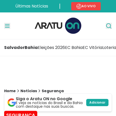
Últimas Notícias
AO VIVO
Salvador
Bahia
Eleições 2026
EC Bahia
EC Vitória
Loteri
Home
Notícias
Segurança
Siga o Aratu ON no Google
E veja as notícias do Brasil e da Bahia
Adicionar
com destaque nas suas buscas.
SEGURANÇA