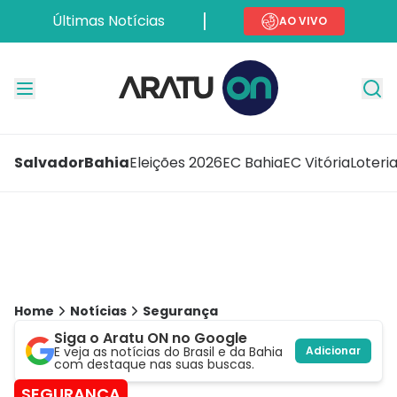
Últimas Notícias
AO VIVO
Salvador
Bahia
Eleições 2026
EC Bahia
EC Vitória
Loteri
Home
Notícias
Segurança
Siga o Aratu ON no Google
E veja as notícias do Brasil e da Bahia
Adicionar
com destaque nas suas buscas.
SEGURANÇA