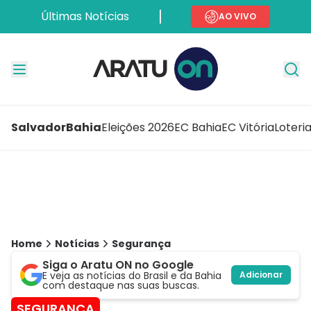
Últimas Notícias
AO VIVO
Salvador
Bahia
Eleições 2026
EC Bahia
EC Vitória
Loteri
Home
Notícias
Segurança
Siga o Aratu ON no Google
E veja as notícias do Brasil e da Bahia
Adicionar
com destaque nas suas buscas.
SEGURANÇA