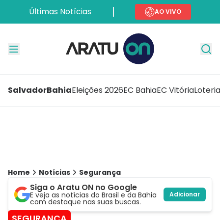
Últimas Notícias
AO VIVO
Salvador
Bahia
Eleições 2026
EC Bahia
EC Vitória
Loteri
Home
Notícias
Segurança
Siga o Aratu ON no Google
E veja as notícias do Brasil e da Bahia
Adicionar
com destaque nas suas buscas.
SEGURANÇA