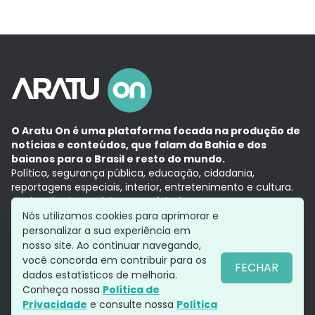
O Aratu On é uma plataforma focada na produção de
notícias e conteúdos, que falam da Bahia e dos
baianos para o Brasil e resto do mundo.
Política, segurança pública, educação, cidadania,
reportagens especiais, interior, entretenimento e cultura.
Aqui, tudo vira notícia e a notícia é no tempo presente,
com a credibilidade do
Grupo Aratu.
Nós utilizamos cookies para aprimorar e
Grupo Aratu
Política de privacidade
Anuncie conosco
personalizar a sua experiência em
nosso site. Ao continuar navegando,
você concorda em contribuir para os
FECHAR
dados estatísticos de melhoria.
Siga-nos
Conheça nossa
Política de
Privacidade
e consulte nossa
Política