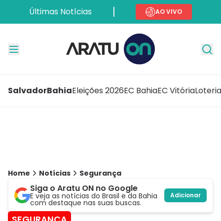
Últimas Notícias
AO VIVO
Salvador
Bahia
Eleições 2026
EC Bahia
EC Vitória
Loteri
Home
Notícias
Segurança
Siga o Aratu ON no Google
E veja as notícias do Brasil e da Bahia
Adicionar
com destaque nas suas buscas.
SEGURANÇA