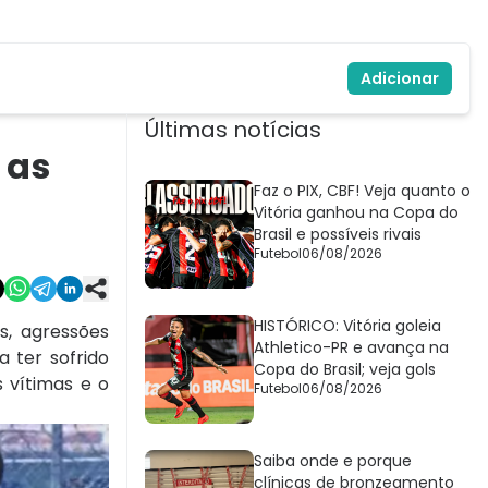
Adicionar
Últimas notícias
 as
Faz o PIX, CBF! Veja quanto o
Vitória ganhou na Copa do
Brasil e possíveis rivais
Futebol
06/08/2026
HISTÓRICO: Vitória goleia
s, agressões
Athletico-PR e avança na
a ter sofrido
Copa do Brasil; veja gols
 vítimas e o
Futebol
06/08/2026
Saiba onde e porque
clínicas de bronzeamento