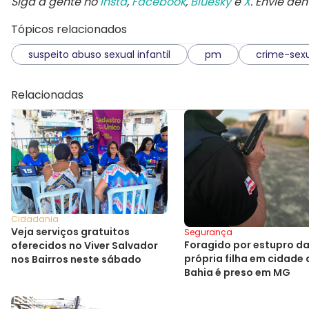
Siga a gente no
Insta
,
Facebook
,
Bluesky
e
X
. Envie de
Tópicos relacionados
suspeito abuso sexual infantil
pm
crime-sex
Relacionadas
Cidadania
Veja serviços gratuitos
Segurança
Foragido por estupro d
oferecidos no Viver Salvador
própria filha em cidade 
nos Bairros neste sábado
Bahia é preso em MG