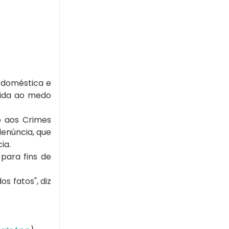
a doméstica e
tida ao medo
o aos Crimes
denúncia, que
ia.
 para fins de
s fatos", diz