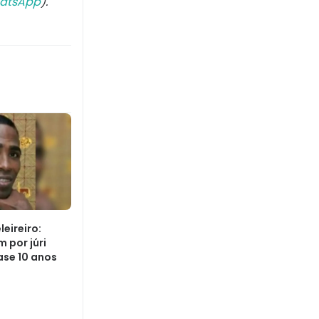
atsApp
).
eireiro:
 por júri
ase 10 anos