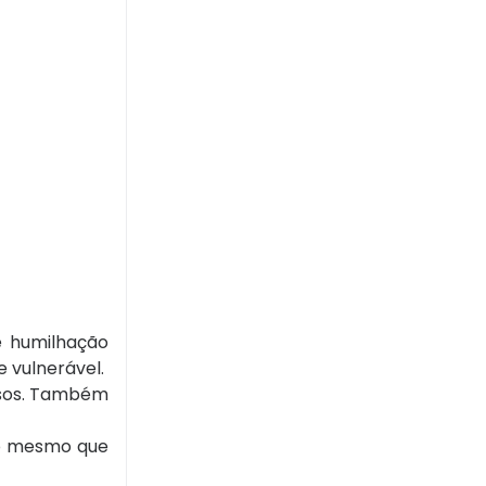
e humilhação
e vulnerável.
nosos. Também
e o mesmo que