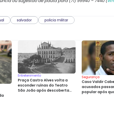
núncia ou sugestão de pauta para (71) 99940 – 7440 (
Wh
ual
salvador
policia militar
Entretenimento
Segurança
Praça Castro Alves volta a
Caso Valdir Cabel
esconder ruínas do Teatro
acusados passam
a
São João após descoberta
popular após qu
da
histórica