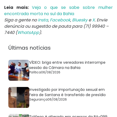
Leia mais:
Veja o que se sabe sobre mulher
encontrada morta no sul da Bahia
Siga a gente no
Insta
,
Facebook
,
Bluesky
e
X
. Envie
denúncia ou sugestão de pauta para (71) 99940 –
7440 (
WhatsApp
).
Últimas notícias
VÍDEO: briga entre vereadores interrompe
sessão da Câmara na Bahia
Política
06/08/2026
Investigado por importunação sexual em
Feira de Santana é transferido de presídio
Segurança
06/08/2026
Tráfego é alterado em acessos da BA-099