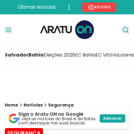
Últimas Notícias
AO VIVO
Salvador
Bahia
Eleições 2026
EC Bahia
EC Vitória
Loteri
Home
Notícias
Segurança
Siga o Aratu ON no Google
E veja as notícias do Brasil e da Bahia
Adicionar
com destaque nas suas buscas.
SEGURANÇA