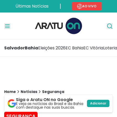
Últimas Notícias
AO VIVO
Salvador
Bahia
Eleições 2026
EC Bahia
EC Vitória
Loteri
Home
Notícias
Segurança
Siga o Aratu ON no Google
E veja as notícias do Brasil e da Bahia
Adicionar
com destaque nas suas buscas.
SEGURANÇA