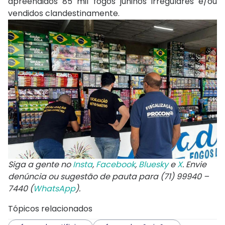
apreendidos 85 mil fogos juninos irregulares e/ou
vendidos clandestinamente.
Siga a gente no
Insta
,
Facebook
,
Bluesky
e
X
. Envie
denúncia ou sugestão de pauta para (71) 99940 –
7440 (
WhatsApp
).
Tópicos relacionados