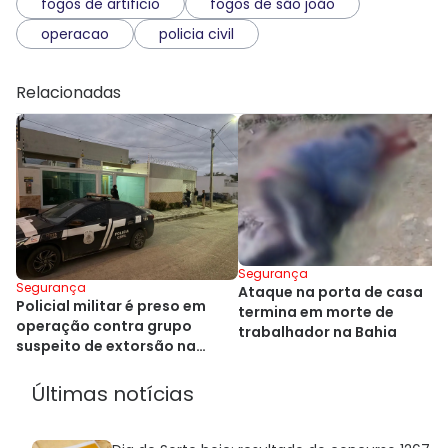
fogos de artificio
fogos de são joão
operacao
policia civil
Relacionadas
Segurança
Segurança
Ataque na porta de casa
Policial militar é preso em
termina em morte de
operação contra grupo
trabalhador na Bahia
suspeito de extorsão na
Bahia
Últimas notícias