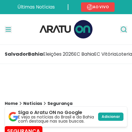
Últimas Notícias
AO VIVO
Salvador
Bahia
Eleições 2026
EC Bahia
EC Vitória
Loteri
Home
Notícias
Segurança
Siga o Aratu ON no Google
E veja as notícias do Brasil e da Bahia
Adicionar
com destaque nas suas buscas.
SEGURANÇA