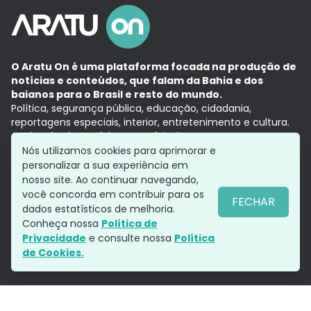
O Aratu On é uma plataforma focada na produção de
notícias e conteúdos, que falam da Bahia e dos
baianos para o Brasil e resto do mundo.
Política, segurança pública, educação, cidadania,
reportagens especiais, interior, entretenimento e cultura.
Aqui, tudo vira notícia e a notícia é no tempo presente,
com a credibilidade do
Grupo Aratu.
Nós utilizamos cookies para aprimorar e
Grupo Aratu
Política de privacidade
Anuncie conosco
personalizar a sua experiência em
nosso site. Ao continuar navegando,
você concorda em contribuir para os
FECHAR
dados estatísticos de melhoria.
Siga-nos
Conheça nossa
Política de
Privacidade
e consulte nossa
Política
de Cookies.