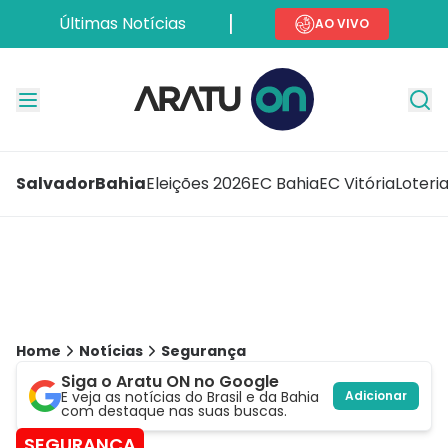
Últimas Notícias
AO VIVO
Salvador
Bahia
Eleições 2026
EC Bahia
EC Vitória
Loteri
Home
Notícias
Segurança
Siga o Aratu ON no Google
E veja as notícias do Brasil e da Bahia
Adicionar
com destaque nas suas buscas.
SEGURANÇA