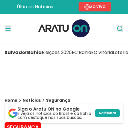
Últimas Notícias
AO VIVO
Salvador
Bahia
Eleições 2026
EC Bahia
EC Vitória
Loteri
Home
Notícias
Segurança
Siga o Aratu ON no Google
E veja as notícias do Brasil e da Bahia
Adicionar
com destaque nas suas buscas.
SEGURANÇA