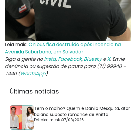
Leia mais:
Ônibus fica destruído após incêndio na
Avenida Suburbana, em Salvador
Siga a gente no
Insta
,
Facebook
,
Bluesky
e
X
. Envie
denúncia ou sugestão de pauta para (71) 99940 –
7440 (
WhatsApp
).
Últimas notícias
Tem o molho? Quem é Danilo Mesquita, ator
baiano suposto romance de Anitta
Entretenimento
07/08/2026