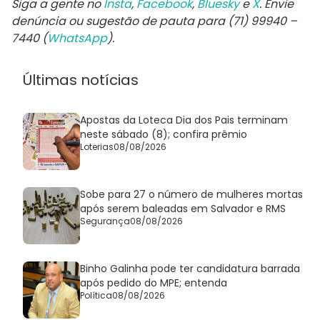
Siga a gente no
Insta
,
Facebook
,
Bluesky
e
X
. Envie
denúncia ou sugestão de pauta para (71) 99940 –
7440 (
WhatsApp
).
Últimas notícias
Apostas da Loteca Dia dos Pais terminam
neste sábado (8); confira prêmio
Loterias
08/08/2026
Sobe para 27 o número de mulheres mortas
após serem baleadas em Salvador e RMS
Segurança
08/08/2026
Binho Galinha pode ter candidatura barrada
após pedido do MPE; entenda
Política
08/08/2026