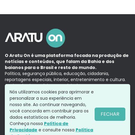
O Aratu On é uma plataforma focada na produção de
notícias e conteúdos, que falam da Bahia e dos
baianos para o Brasil e resto do mundo.
Política, segurança pública, educação, cidadania,
reportagens especiais, interior, entretenimento e cultura.
Aqui, tudo vira notícia e a notícia é no tempo presente,
com a credibilidade do
Grupo Aratu.
Nós utilizamos cookies para aprimorar e
Grupo Aratu
Política de privacidade
Anuncie conosco
personalizar a sua experiência em
nosso site. Ao continuar navegando,
você concorda em contribuir para os
FECHAR
dados estatísticos de melhoria.
Siga-nos
Conheça nossa
Política de
Privacidade
e consulte nossa
Política