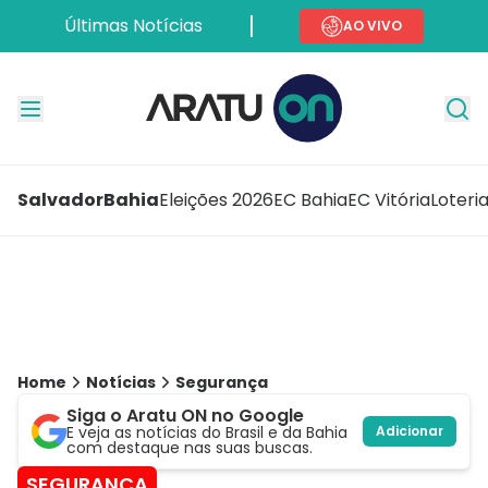
Últimas Notícias
AO VIVO
Salvador
Bahia
Eleições 2026
EC Bahia
EC Vitória
Loteri
Home
Notícias
Segurança
Siga o Aratu ON no Google
E veja as notícias do Brasil e da Bahia
Adicionar
com destaque nas suas buscas.
SEGURANÇA