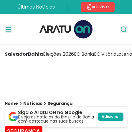
Últimas Notícias
AO VIVO
Salvador
Bahia
Eleições 2026
EC Bahia
EC Vitória
Loteri
Home
Notícias
Segurança
Siga o Aratu ON no Google
E veja as notícias do Brasil e da Bahia
Adicionar
com destaque nas suas buscas.
SEGURANÇA