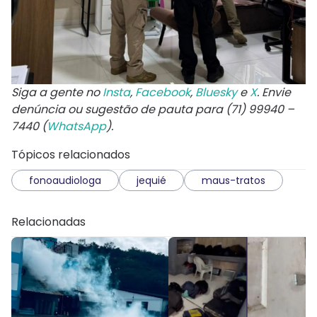
Siga a gente no
Insta
,
Facebook
,
Bluesky
e
X
. Envie
denúncia ou sugestão de pauta para (71) 99940 –
7440 (
WhatsApp
).
Tópicos relacionados
fonoaudiologa
jequié
maus-tratos
Relacionadas