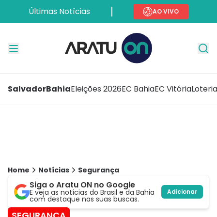
Últimas Notícias
AO VIVO
Salvador
Bahia
Eleições 2026
EC Bahia
EC Vitória
Loteri
Home
Notícias
Segurança
Siga o Aratu ON no Google
E veja as notícias do Brasil e da Bahia
Adicionar
com destaque nas suas buscas.
SEGURANÇA