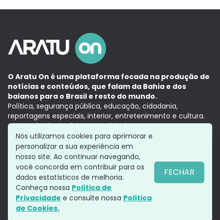
O Aratu On é uma plataforma focada na produção de
notícias e conteúdos, que falam da Bahia e dos
baianos para o Brasil e resto do mundo.
Política, segurança pública, educação, cidadania,
reportagens especiais, interior, entretenimento e cultura.
Aqui, tudo vira notícia e a notícia é no tempo presente,
com a credibilidade do
Grupo Aratu.
Nós utilizamos cookies para aprimorar e
Grupo Aratu
Política de privacidade
Anuncie conosco
personalizar a sua experiência em
nosso site. Ao continuar navegando,
você concorda em contribuir para os
FECHAR
dados estatísticos de melhoria.
Siga-nos
Conheça nossa
Política de
Privacidade
e consulte nossa
Política
de Cookies.