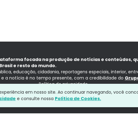
lataforma focada na produção de notícias e conteúdos, q
Brasil e resto do mundo.
ública, educação, cidadania, reportagens especiais, interior, ent
ia e a notícia é no tempo presente, com a credibilidade do
Grupo
Política de privacidade
a experiência em nosso site. Ao continuar navegando, você conc
acidade
e consulte nossa
Política de Cookies.