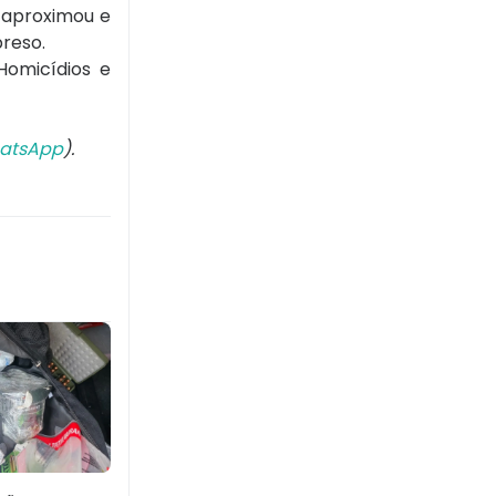
 aproximou e
preso.
Homicídios e
atsApp
).