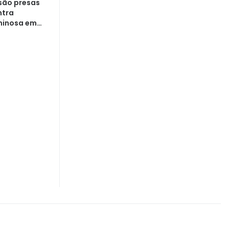
são presas
ntra
minosa em