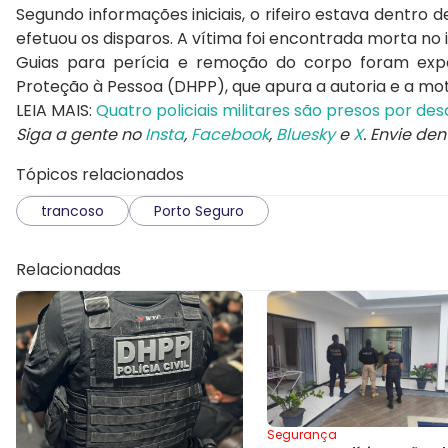
Segundo informações iniciais, o rifeiro estava dent
efetuou os disparos. A vítima foi encontrada morta no 
Guias para perícia e remoção do corpo foram expe
Proteção à Pessoa (DHPP), que apura a autoria e a mo
LEIA MAIS:
Quatro policiais militares são presos por d
Siga a gente no
Insta
,
Facebook
,
Bluesky
e
X
. Envie de
Tópicos relacionados
trancoso
Porto Seguro
Relacionadas
Segurança