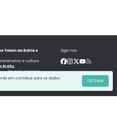
ue falam da Bahia e
Siga-nos
retenimento e cultura.
 Aratu.
Anuncie conosco
orda em contribuir para os dados
FECHAR