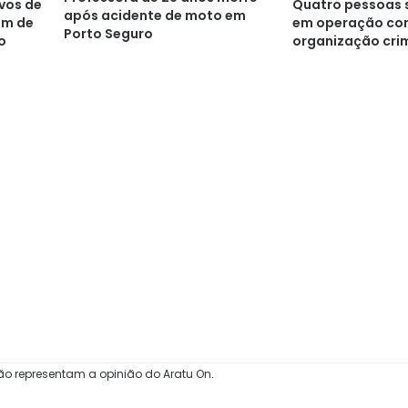
lvos de
Quatro pessoas 
após acidente de moto em
em de
em operação co
Porto Seguro
o
organização cri
Porto Seguro
ão representam a opinião do Aratu On.